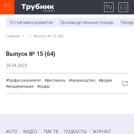
Неделя с ТМК. Выпуск №27 (225)
0:00
/
11:03
Устойчивое развитие
Производственные тренды
Перед
Главная
Выпуск № 15 (64)
Выпуск № 15 (64)
26.04.2023
#Профессионалитет
#фестиваль
#производство
#форум
#модернизация
#кадры
ФОТО
ВИДЕО
ТМК ТВ
ПОДКАСТЫ
ЖУРНАЛ