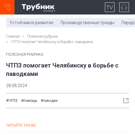
Неделя с ТМК. Выпуск №27 (225)
0:00
/
11:03
Устойчивое развитие
Производственные тренды
Перед
Главная
Полезная рубрика
ЧТПЗ помогает Челябинску в борьбе с паводками
ПОЛЕЗНАЯ РУБРИКА
ЧТПЗ помогает Челябинску в борьбе с
паводками
28.08.2024
#ЧТПЗ
#помощь
#паводки
ЧИТАЙТЕ ТАКЖЕ