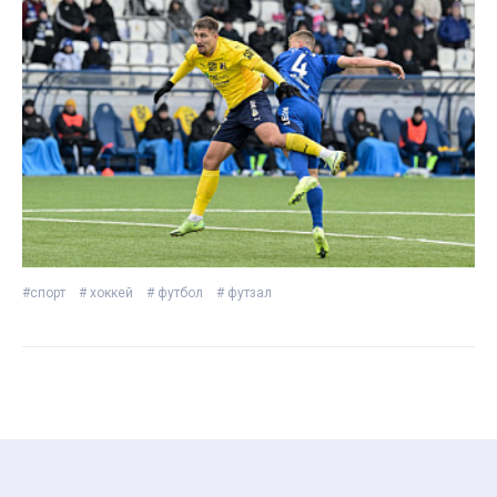
#спорт
# хоккей
# футбол
# футзал