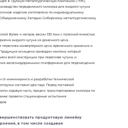
щее в Трубную Металлургическую Компанию (ТМК),
оизводство передвижного миксера для жидкого чугуна
огичное изделие изготовлено по индивидуальному
З Объединенному Западно-Сибирскому металлургическому
отой более 4 метров, весом 330 тонн с полезной емкостью
риема жидкого чугуна из доменного цеха,
е перелива конвертерного цеха, временного хранения и
Продукция оснащена приводом наклона, который
ием всей конструкции при переливе чугуна, и
двумя железнодорожными платформами для перемещения
и от инжиниринга и разработки технической
тгрузки составил два года. Перед поставкой
ли ходовую часть, процесс транспортировки миксера по
также провели стационарные испытания
ров.
вершенствовать продуктовую линейку
оения, в том числе создавая