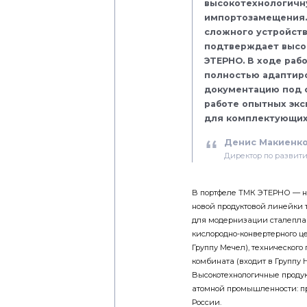
высокотехнологичн
импортозамещения.
сложного устройств
подтверждает высо
ЭТЕРНО. В ходе раб
полностью адаптир
документацию под 
работе опытных экс
для комплектующих
Денис Макиенк
Директор по развит
В портфеле ТМК ЭТЕРНО — н
новой продуктовой линейки 
для модернизации сталеплав
кислородно-конвертерного ц
Группу Мечел), техническог
комбината (входит в Группу 
Высокотехнологичные проду
атомной промышленности: пр
России.