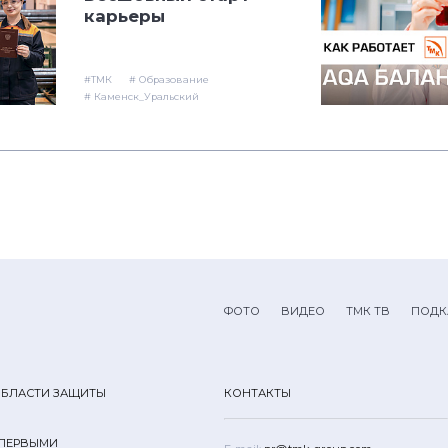
карьеры
#ТМК
# Образование
# Каменск_Уральский
ФОТО
ВИДЕО
ТМК ТВ
ПОДК
ОБЛАСТИ ЗАЩИТЫ
КОНТАКТЫ
 ПЕРВЫМИ