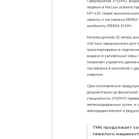
Предприятие ЭТЕРНО, входя
первым в России освоило пр
МП-420. Новое высокотехнол
проекту и поставлено ЕВРА
комбинату (ЕВРАЗ ЗСМК).
Миксер длиной 32 метра, выс
420 тонн предназначен для п
транспортировки в отделени
выдачи в заливочный ковш. 
позволяет управлять движен
поставлена в комплекте с 
изделия.
Срок изготовления продукци
документации до финальной о
специалисты ЭТЕРНО провери
железнодорожным путям, а 
электродвигателей и редукто
ТМК продолжает со
тяжелого машиностр