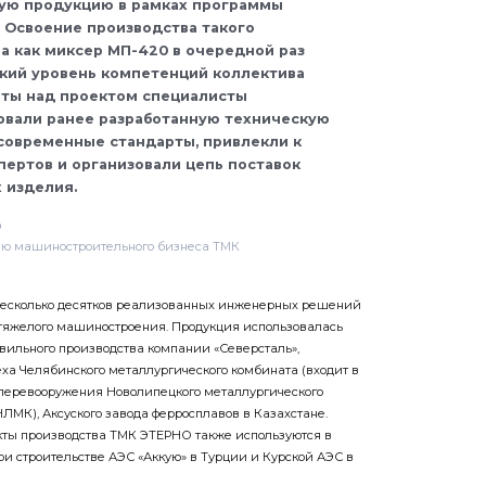
ую продукцию в рамках программы
 Освоение производства такого
а как миксер МП-420 в очередной раз
кий уровень компетенций коллектива
оты над проектом специалисты
овали ранее разработанную техническую
современные стандарты, привлекли к
пертов и организовали цепь поставок
 изделия.
о
ию машиностроительного бизнеса ТМК
есколько десятков реализованных инженерных решений
тяжелого машиностроения. Продукция использовалась
ильного производства компании «Северсталь»,
еха Челябинского металлургического комбината (входит в
о перевооружения Новолипецкого металлургического
НЛМК), Аксуского завода ферросплавов в Казахстане.
кты производства ТМК ЭТЕРНО также используются в
и строительстве АЭС «Аккую» в Турции и Курской АЭС в