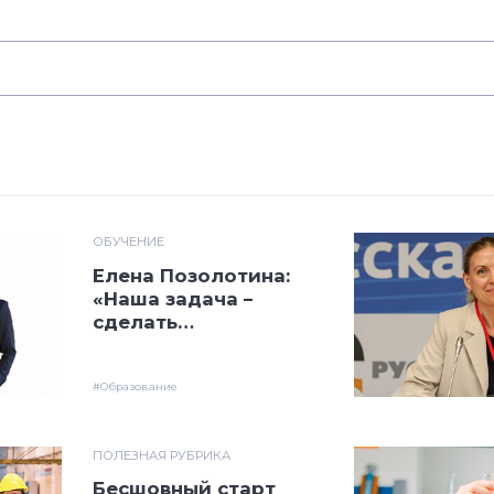
ОБУЧЕНИЕ
Елена Позолотина:
«Наша задача –
сделать
«бесшовным»
переход студента-
выпускника
#Образование
на производство»
ПОЛЕЗНАЯ РУБРИКА
Бесшовный старт