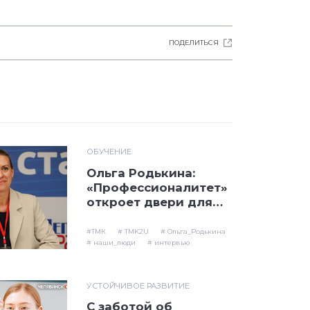
ПОДЕЛИТЬСЯ
ОБУЧЕНИЕ
Ольга Родькина:
«Профессионалитет»
откроет двери для
каждого, кто готов
совершенствоваться
#ТМК
# TMK2U
# Ольга_Родькина
на производстве»
# наши_люди
# интервью
УСТОЙЧИВОЕ РАЗВИТИЕ
С заботой об