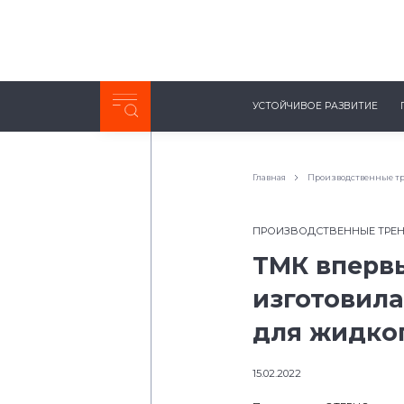
Неделя с ТМК. Выпуск №27 (225)
УСТОЙЧИВОЕ РАЗВИТИЕ
0:00
/
11:03
Главная
Производственные т
ПРОИЗВОДСТВЕННЫЕ ТРЕ
ТМК вперв
изготовил
для жидког
15.02.2022