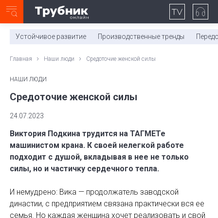
Неделя с ТМК. Выпуск №27 (225)
0:00
/
11:03
Устойчивое развитие
Производственные тренды
Перед
Главная
Наши люди
Средоточие женской силы
НАШИ ЛЮДИ
Средоточие женской силы
24.07.2023
Виктория Подкина трудится на ТАГМЕТе
машинистом крана. К своей нелегкой ­работе
подходит с душой, вкладывая в нее не только
силы, но и частичку сердечного тепла.
И немудрено: Вика — продолжатель заводской
династии, с предприятием связана практи­чески вся ее
семья. Но каждая женщина хочет реализовать и свой