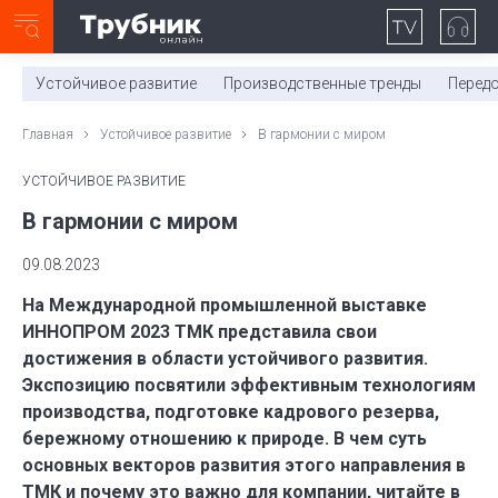
Неделя с ТМК. Выпуск №27 (225)
0:00
/
11:03
Устойчивое развитие
Производственные тренды
Перед
Главная
Устойчивое развитие
В гармонии с миром
УСТОЙЧИВОЕ РАЗВИТИЕ
В гармонии с миром
09.08.2023
На Международной промышленной выставке
ИННОПРОМ 2023 ТМК представила свои
достижения в области устойчивого развития.
Экспозицию посвятили эффективным технологиям
производства, подготовке кадрового резерва,
бережному отношению к природе. В чем суть
основных векторов развития этого направления в
ТМК и почему это важно для компании, читайте в