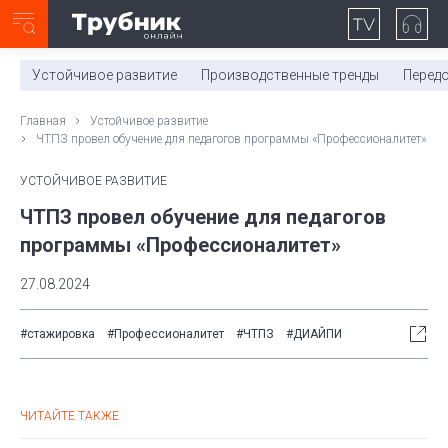
Неделя с ТМК. Выпуск №27 (225)
0:00
/
11:03
Устойчивое развитие
Производственные тренды
Перед
Главная
Устойчивое развитие
ЧТПЗ провел обучение для педагогов программы «Профессионалитет»
УСТОЙЧИВОЕ РАЗВИТИЕ
ЧТПЗ провел обучение для педагогов
программы «Профессионалитет»
27.08.2024
#стажировка
#Профессионалитет
#ЧТПЗ
#ДИАЙПИ
ЧИТАЙТЕ ТАКЖЕ