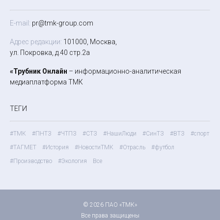
E-mail:
pr@tmk-group.com
Адрес редакции:
101000, Москва,
ул. Покровка, д.40 стр.2а
«Трубник Онлайн
– информационно-аналитическая
медиаплатформа ТМК
ТЕГИ
#ТМК
#ПНТЗ
#ЧТПЗ
#СТЗ
#НашиЛюди
#СинТЗ
#ВТЗ
#спорт
#ТАГМЕТ
#История
#НовостиТМК
#Отрасль
#футбол
#Производство
#Экология
Все
© 2026 ПАО «ТМК»
Все права защищены