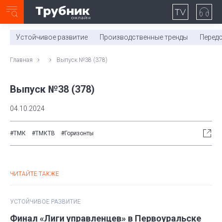
Неделя с ТМК. Выпуск №27 (225)
0:00
/
11:03
Устойчивое развитие
Производственные тренды
Перед
Главная
Выпуск №38 (378)
Выпуск №38 (378)
04.10.2024
#ТМК
#ТМКТВ
#Горизонты
ЧИТАЙТЕ ТАКЖЕ
УСТОЙЧИВОЕ РАЗВИТИЕ
Финал «Лиги управленцев» в Первоуральске