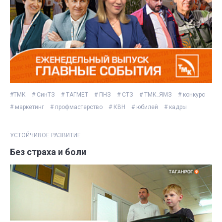
#ТМК
# СинТЗ
# ТАГМЕТ
# ПНЗ
# СТЗ
# ТМК_ЯМЗ
# конкурс
# маркетинг
# профмастерство
# КВН
# юбилей
# кадры
УСТОЙЧИВОЕ РАЗВИТИЕ
Без страха и боли