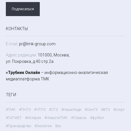
Подписаться
КОНТАКТЫ
E-mail:
pr@tmk-group.com
Адрес редакции:
101000, Москва,
ул. Покровка, д.40 стр.2а
«Трубник Онлайн
– информационно-аналитическая
медиаплатформа ТМК
ТЕГИ
#ТМК
#ПНТЗ
#ЧТПЗ
#СТЗ
#НашиЛюди
#СинТЗ
#ВТЗ
#спорт
#ТАГМЕТ
#История
#НовостиТМК
#Отрасль
#футбол
#Производство
#Экология
Все