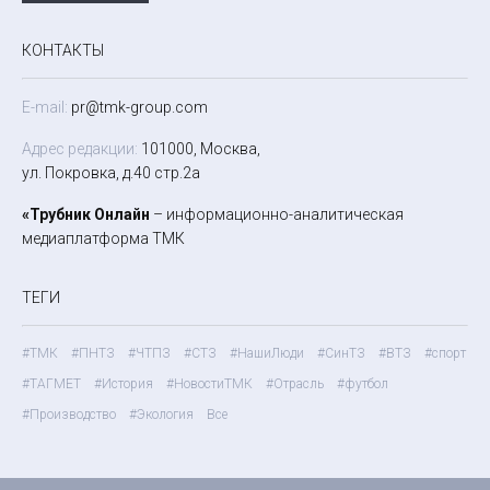
КОНТАКТЫ
E-mail:
pr@tmk-group.com
Адрес редакции:
101000, Москва,
ул. Покровка, д.40 стр.2а
«Трубник Онлайн
– информационно-аналитическая
медиаплатформа ТМК
ТЕГИ
#ТМК
#ПНТЗ
#ЧТПЗ
#СТЗ
#НашиЛюди
#СинТЗ
#ВТЗ
#спорт
#ТАГМЕТ
#История
#НовостиТМК
#Отрасль
#футбол
#Производство
#Экология
Все