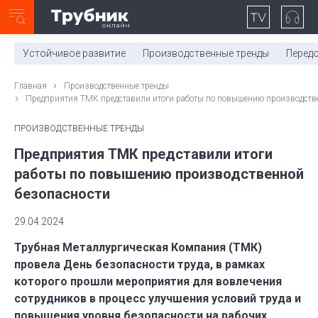
Неделя с ТМК. Выпуск №27 (225)
0:00
/
11:03
Устойчивое развитие
Производственные тренды
Перед
Главная
Производственные тренды
Предприятия ТМК представили итоги работы по повышению производств
ПРОИЗВОДСТВЕННЫЕ ТРЕНДЫ
Предприятия ТМК представили итоги
работы по повышению производственной
безопасности
29.04.2024
Трубная Металлургическая Компания (ТМК)
провела День безопасности труда, в рамках
которого прошли мероприятия для вовлечения
сотрудников в процесс улучшения условий труда и
повышения уровня безопасности на рабочих