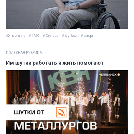
#Я_мечтаю
# ТМК
# Синара
# футбол
# спорт
ПОЛЕЗНАЯ РУБРИКА
Им шутки работать и жить помогают