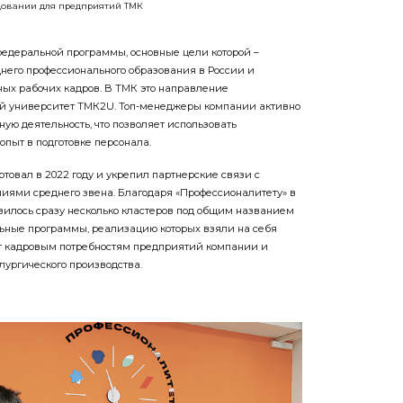
довании для предприятий ТМК
 федеральной программы, основные цели которой –
его профессионального образования в России и
ых рабочих кадров. В ТМК это направление
й университет ТМК2U. Топ-менеджеры компании активно
ую деятельность, что позволяет использовать
пыт в подготовке персонала.
товал в 2022 году и укрепил партнерские связи с
ями среднего звена. Благодаря «Профессионалитету» в
вилось сразу несколько кластеров под общим названием
ьные программы, реализацию которых взяли на себя
ют кадровым потребностям предприятий компании и
лургического производства.