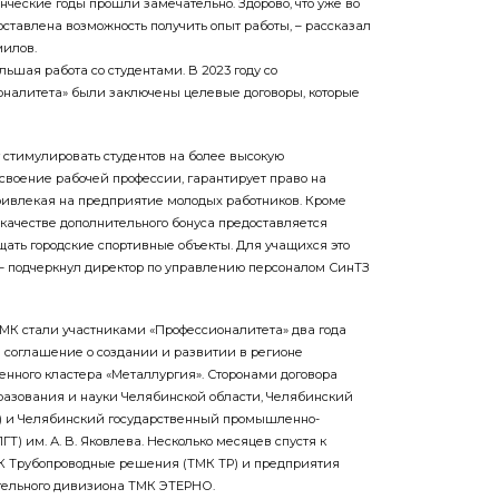
енческие годы прошли замечательно. Здорово, что уже во
ставлена возможность получить опыт работы, – рассказал
илов.
льшая работа со студентами. В 2023 году со
налитета» были заключены целевые договоры, которые
 стимулировать студентов на более высокую
освоение рабочей профессии, гарантирует право на
привлекая на предприятие молодых работников. Кроме
 качестве дополнительного бонуса предоставляется
щать городские спортивные объекты. Для учащихся это
– подчеркнул директор по управлению персоналом СинТЗ
МК стали участниками «Профессионалитета» два года
е соглашение о создании и развитии в регионе
енного кластера «Металлургия». Сторонами договора
разования и науки Челябинской области, Челябинский
З) и Челябинский государственный промышленно-
Т) им. А. В. Яковлева. Несколько месяцев спустя к
К Трубопроводные решения (ТМК ТР) и предприятия
ельного дивизиона ТМК ЭТЕРНО.