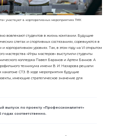
та» участвуют в корпоративных мероприятиях ТМК
вно вовлекают студентов в жизнь компании. Будущие
ических слетах и спортивных состязаниях, соревнуются в
и корпоративном уровнях. Так, в этом году на VI открытом
го мастерства «Игры мастеров» выступили студенты
нического колледжа Павел Баранов и Артем Баннов. А
рофильного техникума имени В. И. Назарова решали
 хакатоне СТЗ. В ходе мероприятия будущие
роекты, имеющие стратегическое значение для
ый выпуск по проекту «Профессионалитет»
6 годах соответственно.