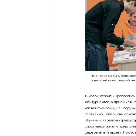
На днях карьеры в Волжско
родителей повышенный инт
В новом сезоне «Профессио
абитуриентов, а приемная 
члены комиссии, к выбору у
осознанно. Теперь они ориент
обучения, гарантию трудоуст
спортивной жизни предприят
федеральный проект. Но обо 