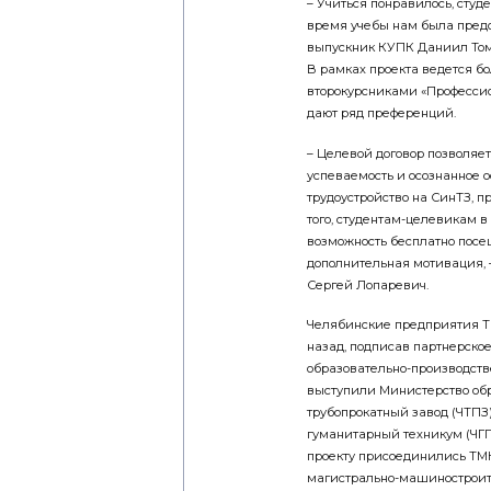
– Учиться понравилось, студ
время учебы нам была предо
выпускник КУПК Даниил Том
В рамках проекта ведется бо
второкурсниками «Профессио
дают ряд преференций.
– Целевой договор позволяет
успеваемость и осознанное 
трудоустройство на СинТЗ, 
того, студентам-целевикам в
возможность бесплатно посе
дополнительная мотивация, 
Сергей Лопаревич.
Челябинские предприятия Т
назад, подписав партнерско
образовательно-производств
выступили Министерство об
трубопрокатный завод (ЧТП
гуманитарный техникум (ЧГПГ
проекту присоединились ТМ
магистрально-машиностроит