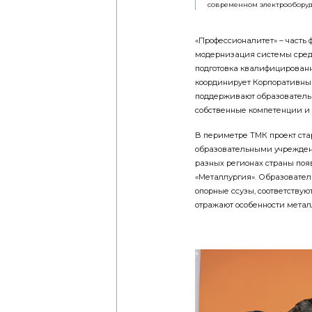
современном электрообору
«Профессионалитет» – часть
модернизация системы средн
подготовка квалифицированн
координирует Корпоративны
поддерживают образовательн
собственные компетенции и о
В периметре ТМК проект стар
образовательными учреждени
разных регионах страны поя
«Металлургия». Образовател
опорные ссузы, соответству
отражают особенности метал