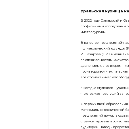
Уральская кухница к
В 2022 году Синарский и Се
профильными колледжами со
«Металлургия».
В качестве предприятий-па
политехнический колледж (
И. Назарова (ПМТ имени В. И
по специальностям «мехатро
давлением», а во втором – «
производство», «техническая
электромеханического оборуд
Ежегодно студентов – участ
что отражает растущий запр
С первых дней образования 
материально-технической б
предприятий помогла ссуза
отремонтировать и оснасти
аудитории. Заводы предоста