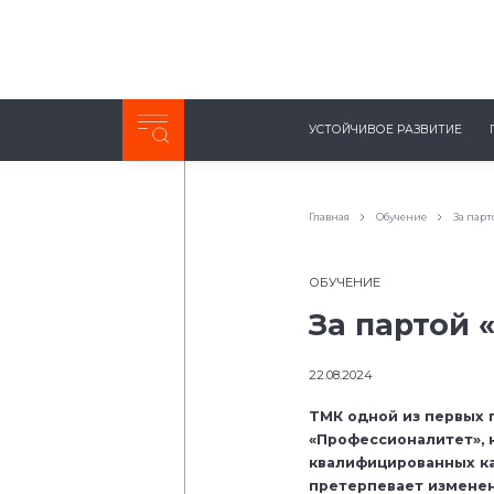
Неделя с ТМК. Выпуск №27 (225)
УСТОЙЧИВОЕ РАЗВИТИЕ
0:00
/
11:03
Главная
Обучение
За пар
ОБУЧЕНИЕ
За партой 
22.08.2024
ТМК одной из первых 
«Профессионалитет», 
квалифицированных к
претерпевает изменен