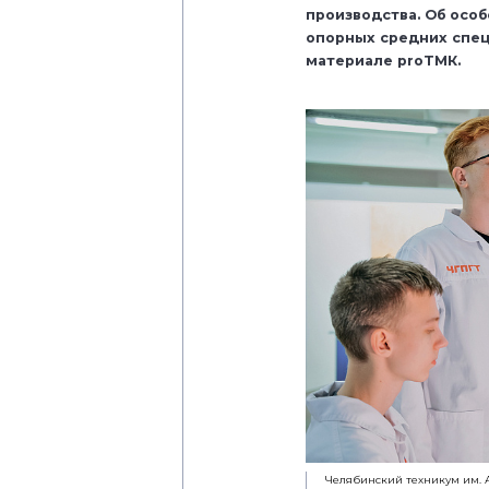
производства. Об осо
опорных средних спец
материале proТМК.
Челябинский техникум им. А