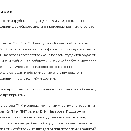
адров
верский трубные заводы (СинТЗ и СТЗ) совместно с
здали два образовательно-производственных кластера
ртнеров СинТЗ и СТЗ выступили Каменск-Уральский
КУПК) и Полевской многопрофильный техникум имени В.
. Назарова) соответственно. В первом студентов обучают
ника и мобильная робототехника» и «обработка металлов
металлургическое производство», «сварочное
 эксплуатация и обслуживание электрического и
ования (по отраслям)» и другим.
ников программы «Профессионалитет» становится больше,
ос предприятий.
кластера ТМК и заводы компании участвуют в развитии
азы КУПК и ПМТ имени В. И. Назарова. Поддержка
м модернизировать производственные мастерские,
ть современным учебным оборудованием существующие
вляют и собственные площадки для проведения занятий