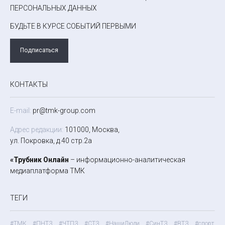
ПЕРСОНАЛЬНЫХ ДАННЫХ
БУДЬТЕ В КУРСЕ СОБЫТИЙ ПЕРВЫМИ
Подписаться
КОНТАКТЫ
E-mail:
pr@tmk-group.com
Адрес редакции:
101000, Москва,
ул. Покровка, д.40 стр.2а
«Трубник Онлайн
– информационно-аналитическая
медиаплатформа ТМК
ТЕГИ
#ТМК
#ПНТЗ
#ЧТПЗ
#СТЗ
#НашиЛюди
#СинТЗ
#ВТЗ
#спорт