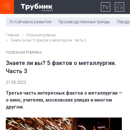
Неделя с ТМК. Выпуск №27 (225)
0:00
/
11:03
Устойчивое развитие
Производственные тренды
Перед
Главная
Полезная рубрика
Знаете ли вы? 5 фактов о металлургии. Часть 3
ПОЛЕЗНАЯ РУБРИКА
Знаете ли вы? 5 фактов о металлургии.
Часть 3
21.05.2023
Третья часть интересных фактов о металлургии —
о кино, учителях, московских улицах и многом
другом.