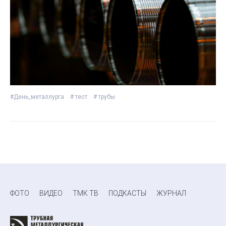
#День_металлурга
# тест
# трубы
ФОТО
ВИДЕО
ТМК ТВ
ПОДКАСТЫ
ЖУРНАЛ