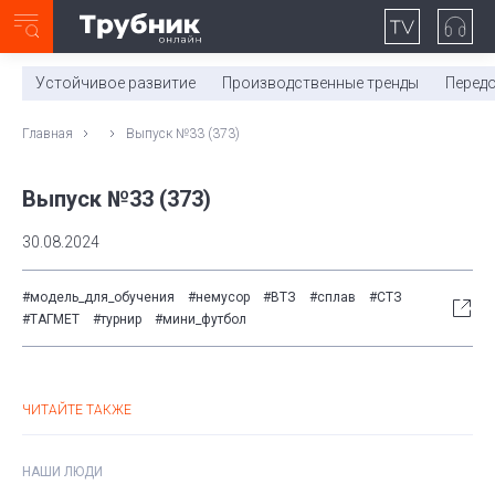
Неделя с ТМК. Выпуск №27 (225)
0:00
/
11:03
Устойчивое развитие
Производственные тренды
Перед
Главная
Выпуск №33 (373)
Выпуск №33 (373)
30.08.2024
#модель_для_обучения
#немусор
#ВТЗ
#сплав
#СТЗ
#ТАГМЕТ
#турнир
#мини_футбол
ЧИТАЙТЕ ТАКЖЕ
НАШИ ЛЮДИ