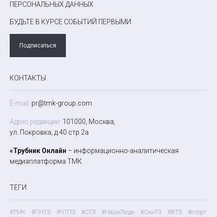
ПЕРСОНАЛЬНЫХ ДАННЫХ
БУДЬТЕ В КУРСЕ СОБЫТИЙ ПЕРВЫМИ
Подписаться
КОНТАКТЫ
E-mail:
pr@tmk-group.com
Адрес редакции:
101000, Москва,
ул. Покровка, д.40 стр.2а
«Трубник Онлайн
– информационно-аналитическая
медиаплатформа ТМК
ТЕГИ
#ТМК
#ПНТЗ
#ЧТПЗ
#СТЗ
#НашиЛюди
#СинТЗ
#ВТЗ
#спорт