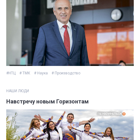
#НТЦ
# ТМК
# Наука
# Производство
НАШИ ЛЮДИ
Навстречу новым Горизонтам