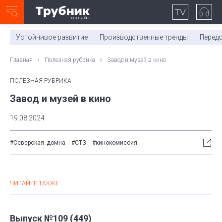
Неделя с ТМК. Выпуск №27 (225)
0:00
/
11:03
Устойчивое развитие
Производственные тренды
Перед
Главная
Полезная рубрика
Завод и музей в кино
ПОЛЕЗНАЯ РУБРИКА
Завод и музей в кино
19.08.2024
#Северская_домна
#СТЗ
#кинокомиссия
ЧИТАЙТЕ ТАКЖЕ
Выпуск №109 (449)