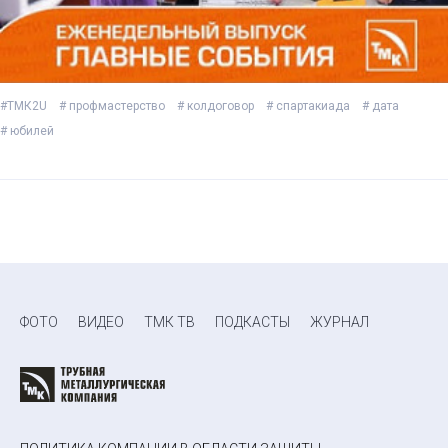
#ТМК2U
# профмастерство
# колдоговор
# спартакиада
# дата
# юбилей
ФОТО
ВИДЕО
ТМК ТВ
ПОДКАСТЫ
ЖУРНАЛ