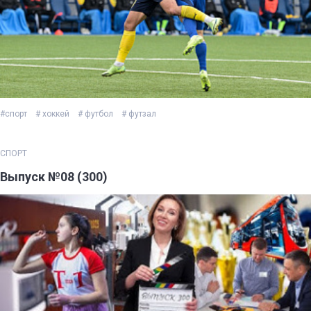
#спорт
# хоккей
# футбол
# футзал
СПОРТ
Выпуск №08 (300)