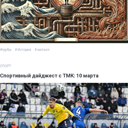
#трубы
# История
# металл
СПОРТ
Спортивный дайджест с ТМК: 10 марта