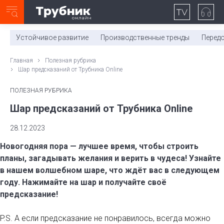
Неделя с ТМК. Выпуск №27 (225)
0:00
/
11:03
Устойчивое развитие
Производственные тренды
Перед
Главная
Полезная рубрика
Шар предсказаний от Трубника Online
ПОЛЕЗНАЯ РУБРИКА
Шар предсказаний от Трубника Online
28.12.2023
Новогодняя пора — лучшее время, чтобы строить
планы, загадывать желания и верить в чудеса! Узнайте
в нашем волшебном шаре, что ждёт вас в следующем
году. Нажимайте на шар и получайте своё
предсказание!
P.S. А если предсказание не понравилось, всегда можно