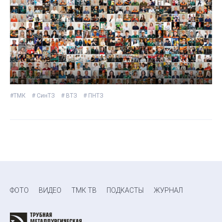
#ТМК
# СинТЗ
# ВТЗ
# ПНТЗ
ФОТО
ВИДЕО
ТМК ТВ
ПОДКАСТЫ
ЖУРНАЛ