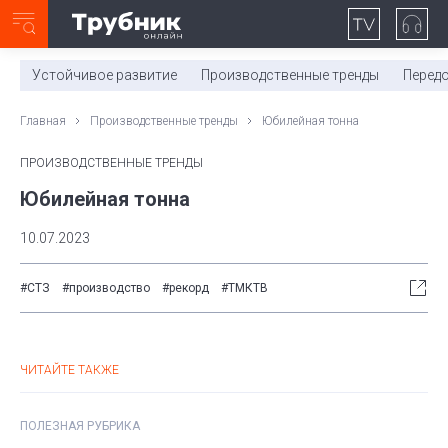
Неделя с ТМК. Выпуск №27 (225)
0:00
/
11:03
Устойчивое развитие
Производственные тренды
Перед
Главная
Производственные тренды
Юбилейная тонна
ПРОИЗВОДСТВЕННЫЕ ТРЕНДЫ
Юбилейная тонна
10.07.2023
#СТЗ
#производство
#рекорд
#ТМКТВ
ЧИТАЙТЕ ТАКЖЕ
ПОЛЕЗНАЯ РУБРИКА