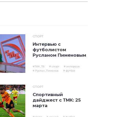
СПОРТ
Интервью с
футболистом
Русланом Пименовым
#ТМК_ТВ
# спорт
# интервью
# Руслан_Пименов
# футбол
СПОРТ
Спортивный
дайджест с ТМК: 25
марта
#спорт
# хоккей
# футбол