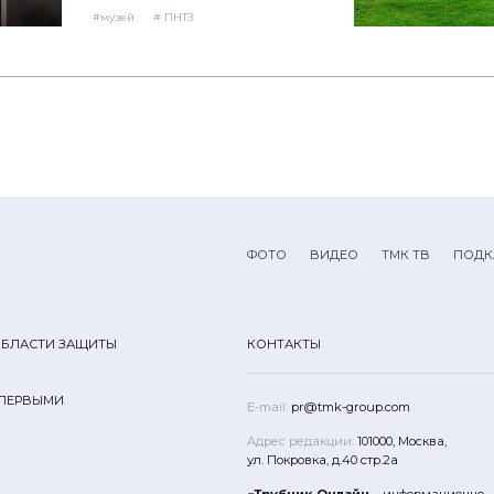
#музей
# ПНТЗ
ФОТО
ВИДЕО
ТМК ТВ
ПОДК
ОБЛАСТИ ЗАЩИТЫ
КОНТАКТЫ
 ПЕРВЫМИ
E-mail:
pr@tmk-group.com
Адрес редакции:
101000, Москва,
ул. Покровка, д.40 стр.2а
«Трубник Онлайн
– информационно-