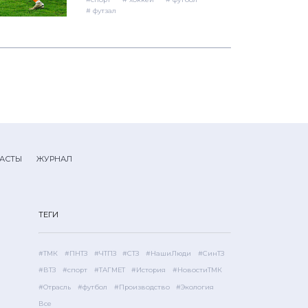
# футзал
АСТЫ
ЖУРНАЛ
ТЕГИ
#ТМК
#ПНТЗ
#ЧТПЗ
#СТЗ
#НашиЛюди
#СинТЗ
#ВТЗ
#спорт
#ТАГМЕТ
#История
#НовостиТМК
#Отрасль
#футбол
#Производство
#Экология
Все