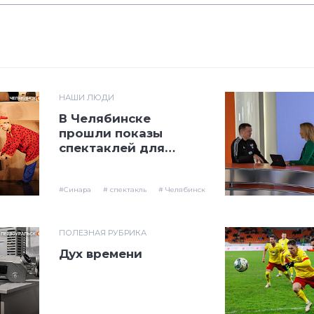
НАШИ ЛЮДИ
В Челябинске
прошли показы
спектаклей для
школьников
#Синара
# спектакль
# Челябинск
ПОЛЕЗНАЯ РУБРИКА
Дух времени