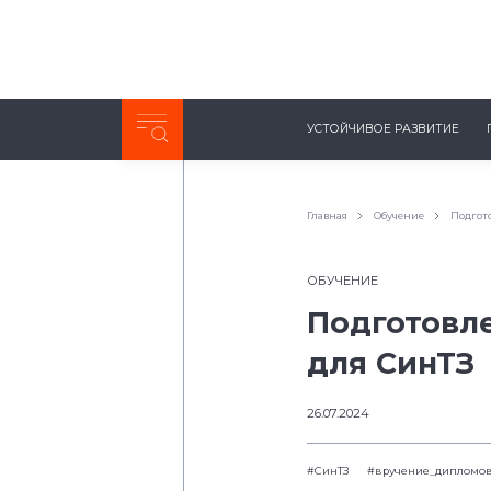
Неделя с ТМК. Выпуск №27 (225)
УСТОЙЧИВОЕ РАЗВИТИЕ
0:00
/
11:03
Главная
Обучение
Подгот
ОБУЧЕНИЕ
Подготовл
для СинТЗ
26.07.2024
#СинТЗ
#вручение_дипломо