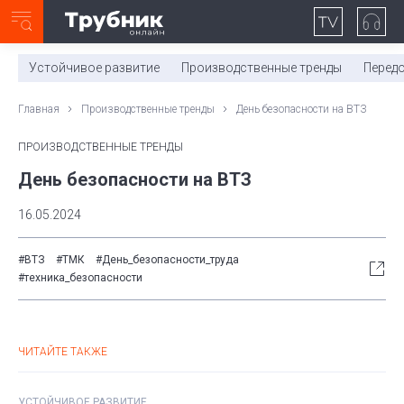
Неделя с ТМК. Выпуск №27 (225)
0:00
/
11:03
Устойчивое развитие
Производственные тренды
Перед
Главная
Производственные тренды
День безопасности на ВТЗ
ПРОИЗВОДСТВЕННЫЕ ТРЕНДЫ
День безопасности на ВТЗ
16.05.2024
#ВТЗ
#ТМК
#День_безопасности_труда
#техника_безопасности
ЧИТАЙТЕ ТАКЖЕ
УСТОЙЧИВОЕ РАЗВИТИЕ