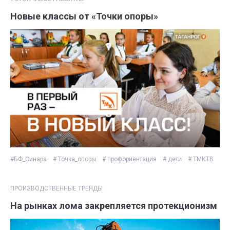
Новые классы от «Точки опоры»
#БФ_Синара
# Точка_опоры
# профориентация
# дети
# ТМКТВ
ПРОИЗВОДСТВЕННЫЕ ТРЕНДЫ
На рынках лома закрепляется протекционизм