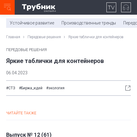
Неделя с ТМК. Выпуск №27 (225)
0:00
/
11:03
Устойчивое развитие
Производственные тренды
Перед
Главная
Передовые решения
Яркие таблички для контейнеров
ПЕРЕДОВЫЕ РЕШЕНИЯ
Яркие таблички для контейнеров
06.04.2023
#СТЗ
#Биржа_идей
#экология
ЧИТАЙТЕ ТАКЖЕ
Выпуск № 12 (61)