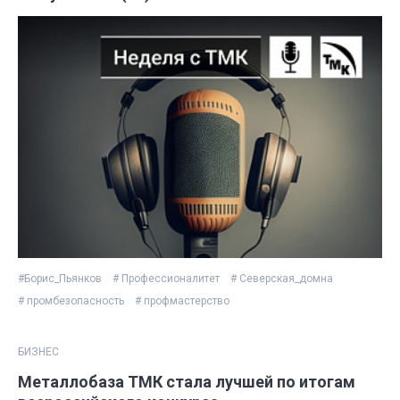
#Борис_Пьянков
# Профессионалитет
# Северская_домна
# промбезопасность
# профмастерство
БИЗНЕС
Металлобаза ТМК стала лучшей по итогам