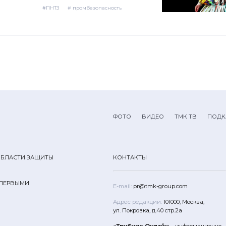
#ПНТЗ
# промбезопасность
ФОТО
ВИДЕО
ТМК ТВ
ПОДК
ОБЛАСТИ ЗАЩИТЫ
КОНТАКТЫ
 ПЕРВЫМИ
E-mail:
pr@tmk-group.com
Адрес редакции:
101000, Москва,
ул. Покровка, д.40 стр.2а
«Трубник Онлайн
– информационно-