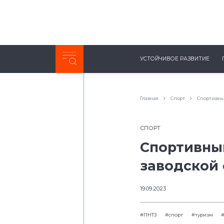
Неделя с ТМК. Выпуск №27 (225)
УСТОЙЧИВОЕ РАЗВИТИЕ
0:00
/
11:03
Главная
Спорт
Спортивны
СПОРТ
Спортивны
заводской
19.09.2023
#ПНТЗ
#спорт
#туризм