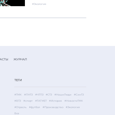
#Экология
АСТЫ
ЖУРНАЛ
ТЕГИ
#ТМК
#ПНТЗ
#ЧТПЗ
#СТЗ
#НашиЛюди
#СинТЗ
#ВТЗ
#спорт
#ТАГМЕТ
#История
#НовостиТМК
#Отрасль
#футбол
#Производство
#Экология
Все