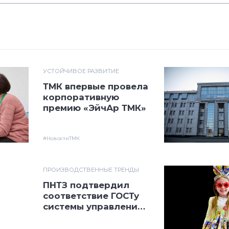
УСТОЙЧИВОЕ РАЗВИТИЕ
ТМК впервые провела
корпоративную
премию «ЭйчАр ТМК»
#НовостиТМК
ПРОИЗВОДСТВЕННЫЕ ТРЕНДЫ
ПНТЗ подтвердил
соответствие ГОСТу
системы управления
охраны труда