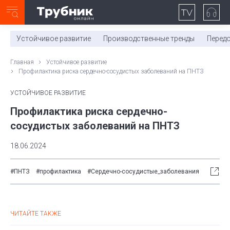
Неделя с ТМК. Выпуск №27 (225)
0:00
/
11:03
Устойчивое развитие
Производственные тренды
Перед
Главная
Устойчивое развитие
Профилактика риска сердечно-сосудистых заболеваний на ПНТЗ
УСТОЙЧИВОЕ РАЗВИТИЕ
Профилактика риска сердечно-
сосудистых заболеваний на ПНТЗ
18.06.2024
#ПНТЗ
#профилактика
#Сердечно-сосудистые_заболевания
ЧИТАЙТЕ ТАКЖЕ