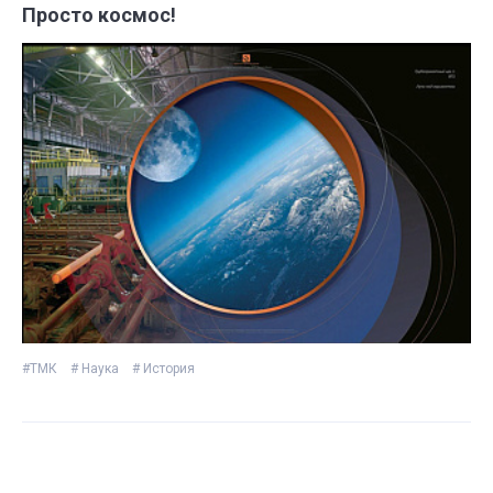
Просто космос!
#ТМК
# Наука
# История