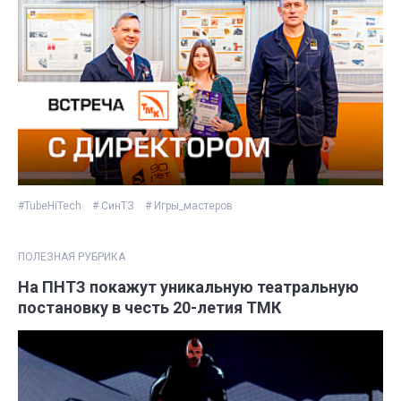
#TubeHiTech
# СинТЗ
# Игры_мастеров
ПОЛЕЗНАЯ РУБРИКА
На ПНТЗ покажут уникальную театральную
постановку в честь 20-летия ТМК