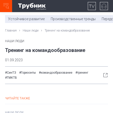
Неделя с ТМК. Выпуск №27 (225)
0:00
/
11:03
Устойчивое развитие
Производственные тренды
Перед
Главная
Наши люди
Тренинг на командообразование
НАШИ ЛЮДИ
Тренинг на командообразование
01.09.2023
#СинТЗ
#Горизонты
#командообразование
#тренинг
#ТМКТВ
ЧИТАЙТЕ ТАКЖЕ
НАШИ ЛЮДИ