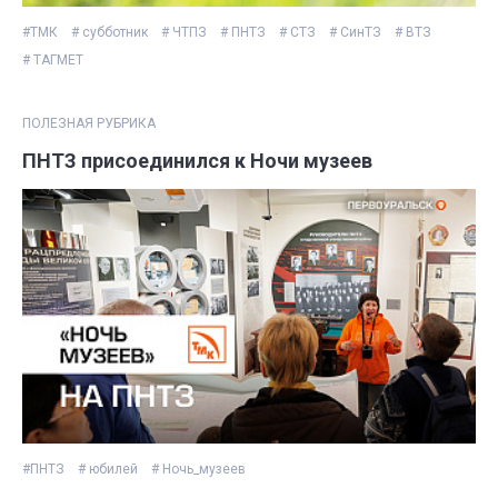
#ТМК
# субботник
# ЧТПЗ
# ПНТЗ
# СТЗ
# СинТЗ
# ВТЗ
# ТАГМЕТ
ПОЛЕЗНАЯ РУБРИКА
ПНТЗ присоединился к Ночи музеев
#ПНТЗ
# юбилей
# Ночь_музеев