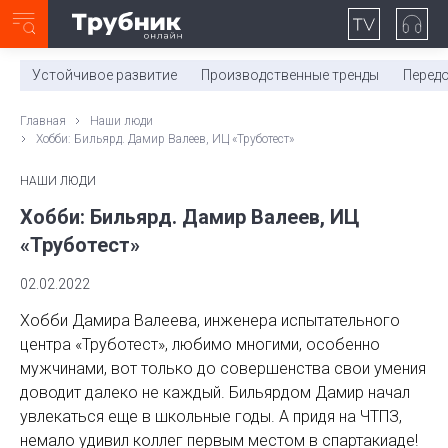
Неделя с ТМК. Выпуск №27 (225)
0:00
/
11:03
Устойчивое развитие
Производственные тренды
Перед
Главная
Наши люди
Хобби: Бильярд. Дамир Валеев, ИЦ «Труботест»
НАШИ ЛЮДИ
Хобби: Бильярд. Дамир Валеев, ИЦ
«Труботест»
02.02.2022
Хобби Дамира Валеева, инженера испытательного
центра «Труботест», любимо многими, особенно
мужчинами, вот только до совершенства свои умения
доводит далеко не каждый. Бильярдом Дамир начал
увлекаться еще в школьные годы. А придя на ЧТПЗ,
немало удивил коллег первым местом в спартакиаде!