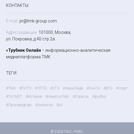
КОНТАКТЫ
E-mail:
pr@tmk-group.com
Адрес редакции:
101000, Москва,
ул. Покровка, д.40 стр.2а
«Трубник Онлайн
– информационно-аналитическая
медиаплатформа ТМК
ТЕГИ
#ТМК
#ПНТЗ
#ЧТПЗ
#СТЗ
#НашиЛюди
#СинТЗ
#ВТЗ
#спорт
#ТАГМЕТ
#История
#НовостиТМК
#Отрасль
#футбол
#Производство
#Экология
Все
© 2026 ПАО «ТМК»