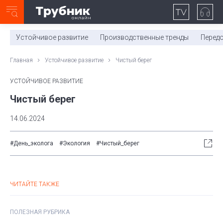
Неделя с ТМК. Выпуск №27 (225)
0:00
/
11:03
Устойчивое развитие
Производственные тренды
Перед
Главная
Устойчивое развитие
Чистый берег
УСТОЙЧИВОЕ РАЗВИТИЕ
Чистый берег
14.06.2024
#День_эколога
#Экология
#Чистый_берег
ЧИТАЙТЕ ТАКЖЕ
ПОЛЕЗНАЯ РУБРИКА