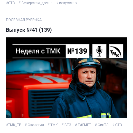
#СТЗ
# Северская_домна
# искусство
ПОЛЕЗНАЯ РУБРИКА
Выпуск №41 (139)
#ТМК_ТР
# Экология
# ТМК
# ВТЗ
# ТАГМЕТ
# СинТЗ
# СТЗ