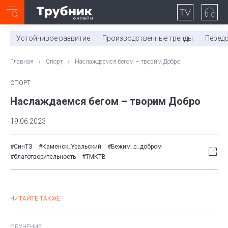
Неделя с ТМК. Выпуск №27 (225)
0:00
/
11:03
Устойчивое развитие
Производственные тренды
Перед
Главная
Спорт
Наслаждаемся бегом – творим Добро
СПОРТ
Наслаждаемся бегом – творим Добро
19.06.2023
#СинТЗ
#Каменск_Уральский
#Бежим_с_добром
#благотворительность
#ТМКТВ
ЧИТАЙТЕ ТАКЖЕ
ОБУЧЕНИЕ