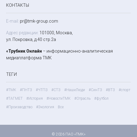
КОНТАКТЫ
E-mail:
pr@tmk-group.com
Адрес редакции:
101000, Москва,
ул. Покровка, д.40 стр.2а
«Трубник Онлайн
– информационно-аналитическая
медиаплатформа ТМК
ТЕГИ
#ТМК
#ПНТЗ
#ЧТПЗ
#СТЗ
#НашиЛюди
#СинТЗ
#ВТЗ
#спорт
#ТАГМЕТ
#История
#НовостиТМК
#Отрасль
#футбол
#Производство
#Экология
Все
© 2026 ПАО «ТМК»