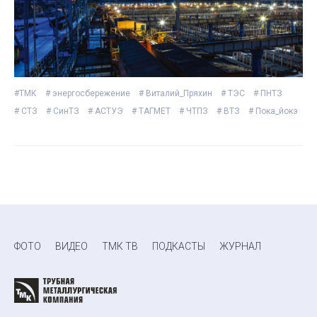
#ТМК
# энергосбережение
# Виталий_Пряхин
# ТЭС
# ПНТЗ
# СТЗ
# СинТЗ
# АСТУЭ
# ТАГМЕТ
# ЧТПЗ
# ВТЗ
# Пока_йокэ
ФОТО
ВИДЕО
ТМК ТВ
ПОДКАСТЫ
ЖУРНАЛ