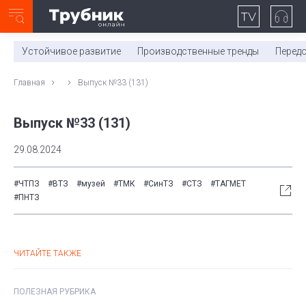
Неделя с ТМК. Выпуск №27 (225)
0:00
/
11:03
Устойчивое развитие
Производственные тренды
Перед
Главная
Выпуск №33 (131)
Выпуск №33 (131)
29.08.2024
#ЧТПЗ
#ВТЗ
#музей
#ТМК
#СинТЗ
#СТЗ
#ТАГМЕТ
#ПНТЗ
ЧИТАЙТЕ ТАКЖЕ
ПОЛЕЗНАЯ РУБРИКА