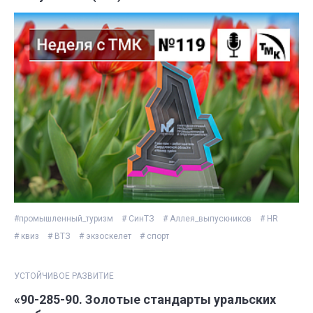
#промышленный_туризм
# СинТЗ
# Аллея_выпускников
# HR
# квиз
# ВТЗ
# экзоскелет
# спорт
УСТОЙЧИВОЕ РАЗВИТИЕ
«90-285-90. Золотые стандарты уральских