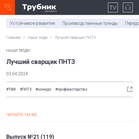
Неделя с ТМК. Выпуск №27 (225)
0:00
/
11:03
Устойчивое развитие
Производственные тренды
Перед
Главная
Наши люди
Лучший сварщик ПНТЗ
НАШИ ЛЮДИ
Лучший сварщик ПНТЗ
03.04.2024
#ТМК
#ПНТЗ
#конкурс
#профмастерство
ЧИТАЙТЕ ТАКЖЕ
Выпуск №21 (119)