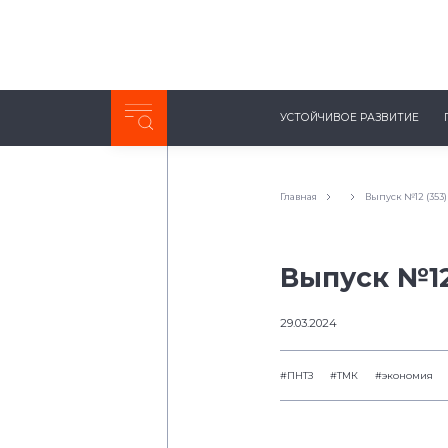
Неделя с ТМК. Выпуск №27 (225)
УСТОЙЧИВОЕ РАЗВИТИЕ
0:00
/
11:03
Главная
Выпуск №12 (353)
Выпуск №12
29.03.2024
#ПНТЗ
#ТМК
#экономия