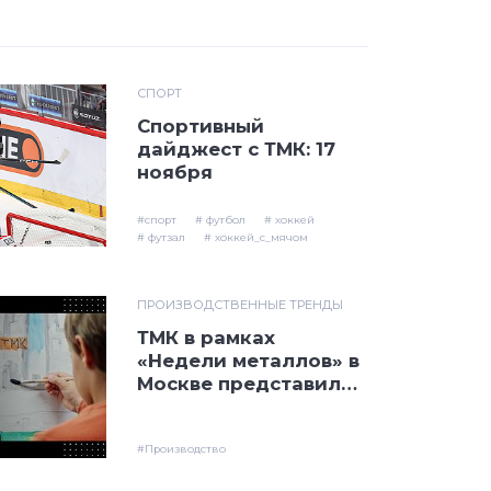
СПОРТ
Спортивный
дайджест с ТМК: 17
ноября
#спорт
# футбол
# хоккей
# футзал
# хоккей_с_мячом
ПРОИЗВОДСТВЕННЫЕ ТРЕНДЫ
ТМК в рамках
«Недели металлов» в
Москве представила
видеоролик об
электросталеплавиль
ном производстве
#Производство