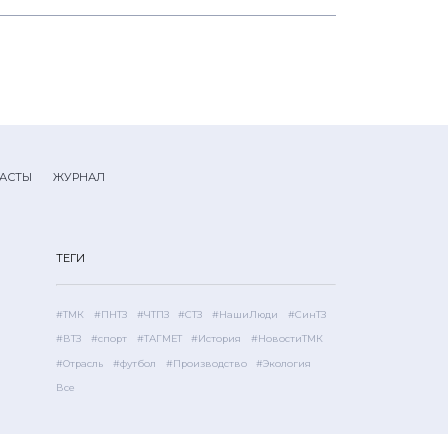
АСТЫ
ЖУРНАЛ
ТЕГИ
#ТМК
#ПНТЗ
#ЧТПЗ
#СТЗ
#НашиЛюди
#СинТЗ
#ВТЗ
#спорт
#ТАГМЕТ
#История
#НовостиТМК
#Отрасль
#футбол
#Производство
#Экология
Все