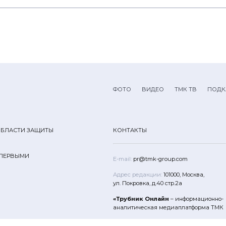
ФОТО
ВИДЕО
ТМК ТВ
ПОДК
ОБЛАСТИ ЗАЩИТЫ
КОНТАКТЫ
 ПЕРВЫМИ
E-mail:
pr@tmk-group.com
Адрес редакции:
101000, Москва,
ул. Покровка, д.40 стр.2а
«Трубник Онлайн
– информационно-
аналитическая медиаплатформа ТМК