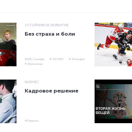
УСТОЙЧИВОЕ РАЗВИТИЕ
Без страха и боли
#БФ_Синара
# ТАГМЕТ
# Таганрог
# больница
БИЗНЕС
Кадровое решение
#Отрасль