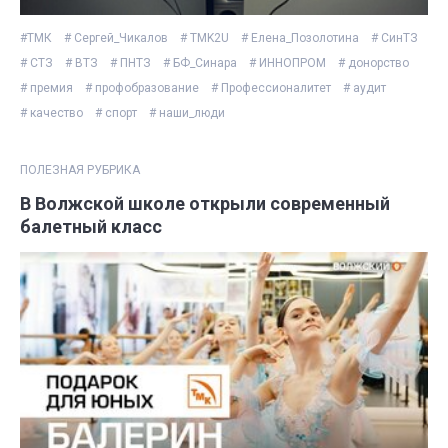
#ТМК
# Сергей_Чикалов
# TMK2U
# Елена_Позолотина
# СинТЗ
# СТЗ
# ВТЗ
# ПНТЗ
# БФ_Синара
# ИННОПРОМ
# донорство
# премия
# профобразование
# Профессионалитет
# аудит
# качество
# спорт
# наши_люди
ПОЛЕЗНАЯ РУБРИКА
В Волжской школе открыли современный
балетный класс