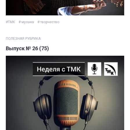
#ТМК
# музыка
# творчество
ПОЛЕЗНАЯ РУБРИКА
Выпуск № 26 (75)