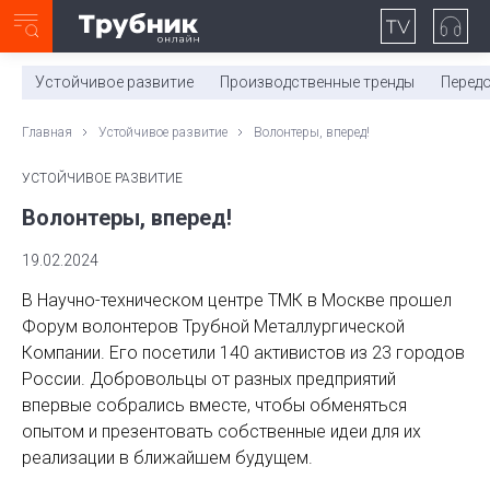
Неделя с ТМК. Выпуск №27 (225)
0:00
/
11:03
Устойчивое развитие
Производственные тренды
Перед
Главная
Устойчивое развитие
Волонтеры, вперед!
УСТОЙЧИВОЕ РАЗВИТИЕ
Волонтеры, вперед!
19.02.2024
В Научно-техническом центре ТМК в Москве прошел
Форум волонтеров Трубной Металлургической
Компании. Его посетили 140 активистов из 23 городов
России. Добровольцы от разных предприятий
впервые собрались вместе, чтобы обменяться
опытом и презентовать собственные идеи для их
реализации в ближайшем будущем.