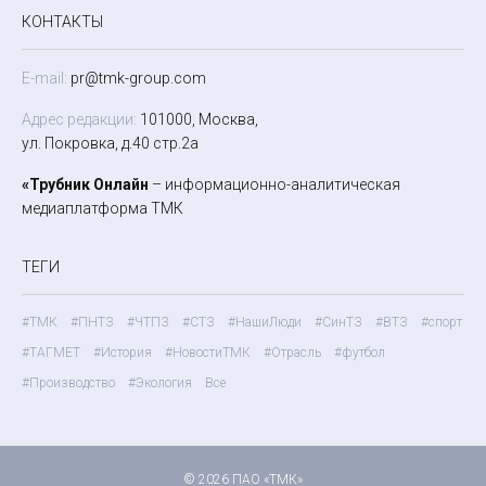
КОНТАКТЫ
E-mail:
pr@tmk-group.com
Адрес редакции:
101000, Москва,
ул. Покровка, д.40 стр.2а
«Трубник Онлайн
– информационно-аналитическая
медиаплатформа ТМК
ТЕГИ
#ТМК
#ПНТЗ
#ЧТПЗ
#СТЗ
#НашиЛюди
#СинТЗ
#ВТЗ
#спорт
#ТАГМЕТ
#История
#НовостиТМК
#Отрасль
#футбол
#Производство
#Экология
Все
© 2026 ПАО «ТМК»