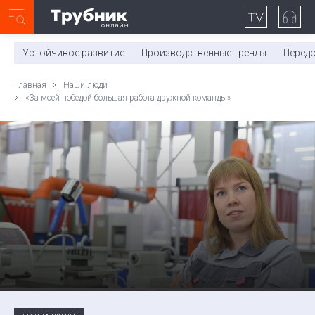
Неделя с ТМК. Выпуск №27 (225)
0:00
/
11:03
Устойчивое развитие
Производственные тренды
Перед
Главная
Наши люди
«За моей победой большая работа дружной команды»