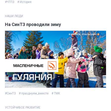
#ЧТПЗ
# История
НАШИ ЛЮДИ
На СинТЗ проводили зиму
#СинТЗ
# празднуем_вместе
# ТМК
УСТОЙЧИВОЕ РАЗВИТИЕ