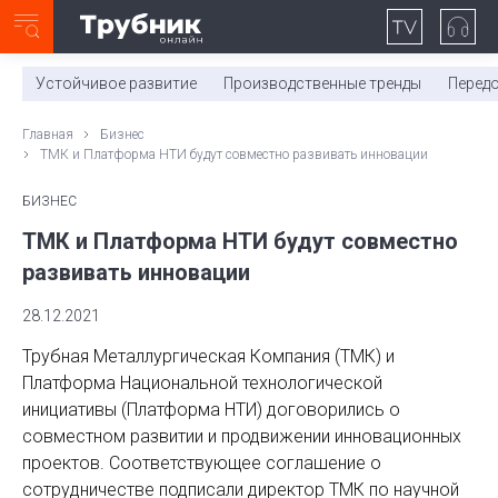
Неделя с ТМК. Выпуск №27 (225)
0:00
/
11:03
Устойчивое развитие
Производственные тренды
Перед
Главная
Бизнес
ТМК и Платформа НТИ будут совместно развивать инновации
БИЗНЕС
ТМК и Платформа НТИ будут совместно
развивать инновации
28.12.2021
Трубная Металлургическая Компания (ТМК) и
Платформа Национальной технологической
инициативы (Платформа НТИ) договорились о
совместном развитии и продвижении инновационных
проектов. Соответствующее соглашение о
сотрудничестве подписали директор ТМК по научной