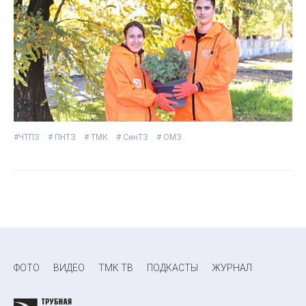
#ЧТПЗ
# ПНТЗ
# ТМК
# СинТЗ
# ОМЗ
ФОТО
ВИДЕО
ТМК ТВ
ПОДКАСТЫ
ЖУРНАЛ