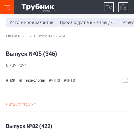
Неделя с ТМК. Выпуск №27 (225)
0:00
/
11:03
Устойчивое развитие
Производственные тренды
Перед
Главная
Выпуск №05 (346)
Выпуск №05 (346)
09.02.2024
#ТМК
#IT_технологии
#ЧТПЗ
#ПНТЗ
ЧИТАЙТЕ ТАКЖЕ
Выпуск №82 (422)