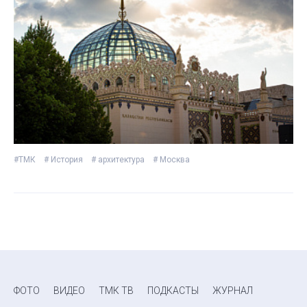
#ТМК
# История
# архитектура
# Москва
ФОТО
ВИДЕО
ТМК ТВ
ПОДКАСТЫ
ЖУРНАЛ