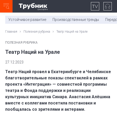
Неделя с ТМК. Выпуск №27 (225)
0:00
/
11:03
Устойчивое развитие
Производственные тренды
Перед
Главная
Полезная рубрика
Театр Наций на Урале
ПОЛЕЗНАЯ РУБРИКА
Театр Наций на Урале
27.12.2023
Театр Наций провел в Екатеринбурге и Челябинске
благотворительные показы спектаклей в рамках
проекта «Интеграция» — совместной программы
театра и Фонда поддержки и реализации
культурных инициатив Синара. Анастасия Алёшина
вместе с коллегами посетила постановки и
пообщалась со зрителями и актерами.