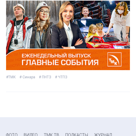
#ТМК
# Синара
# ПНТЗ
# ЧТПЗ
ФОТО
ВИДЕО
ТМК ТВ
ПОДКАСТЫ
ЖУРНАЛ