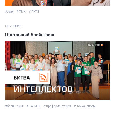
#урал
# ТМК
# ПНТЗ
ОБУЧЕНИЕ
Школьный брейн-ринг
#брейн_ринг
# ТАГМЕТ
# профориентация
# Точка_опоры