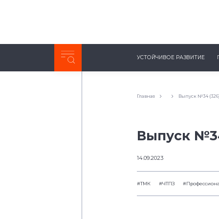
Неделя с ТМК. Выпуск №27 (225)
УСТОЙЧИВОЕ РАЗВИТИЕ
0:00
/
11:03
Главная
Выпуск №34 (326
Выпуск №34
14.09.2023
#ТМК
#ЧТПЗ
#Профессиона