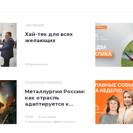
ОБУЧЕНИЕ
Хай-тек для всех
желающих
#Образование
ПОЛЕЗНАЯ РУБРИКА
Металлургия России:
как отрасль
адаптируется к
новым условиям
#ТМК
# выставка
# экономическая_эффективность