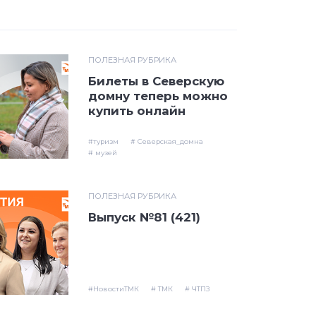
ПОЛЕЗНАЯ РУБРИКА
Билеты в Северскую
домну теперь можно
купить онлайн
#туризм
# Северская_домна
# музей
ПОЛЕЗНАЯ РУБРИКА
Выпуск №81 (421)
#НовостиТМК
# ТМК
# ЧТПЗ