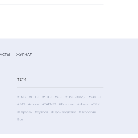
АСТЫ
ЖУРНАЛ
ТЕГИ
#ТМК
#ПНТЗ
#ЧТПЗ
#СТЗ
#НашиЛюди
#СинТЗ
#ВТЗ
#спорт
#ТАГМЕТ
#История
#НовостиТМК
#Отрасль
#футбол
#Производство
#Экология
Все