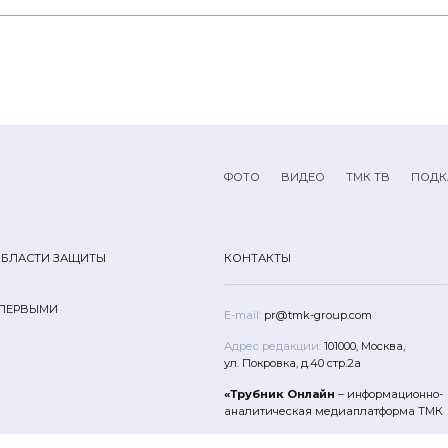
ФОТО
ВИДЕО
ТМК ТВ
ПОДК
ОБЛАСТИ ЗАЩИТЫ
КОНТАКТЫ
 ПЕРВЫМИ
E-mail:
pr@tmk-group.com
Адрес редакции:
101000, Москва,
ул. Покровка, д.40 стр.2а
«Трубник Онлайн
– информационно-
аналитическая медиаплатформа ТМК