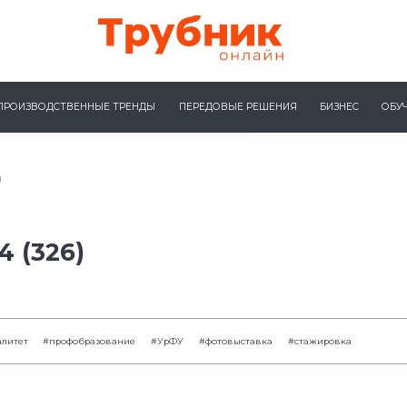
ПРОИЗВОДСТВЕННЫЕ ТРЕНДЫ
ПЕРЕДОВЫЕ РЕШЕНИЯ
БИЗНЕС
ОБУ
)
 (326)
литет
#профобразование
#УрФУ
#фотовыставка
#стажировка