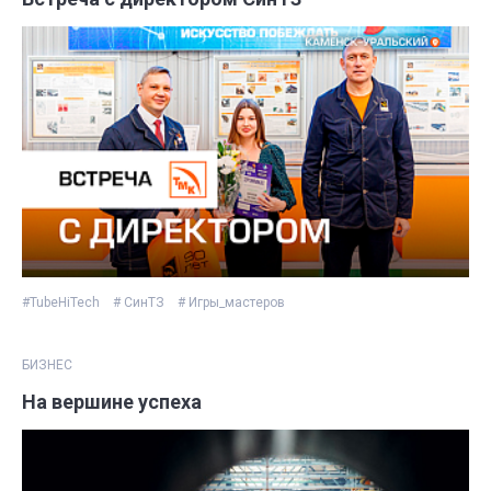
#TubeHiTech
# СинТЗ
# Игры_мастеров
БИЗНЕС
На вершине успеха