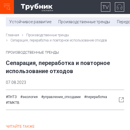
Неделя с ТМК. Выпуск №27 (225)
0:00
/
11:03
Устойчивое развитие
Производственные тренды
Перед
Главная
Производственные тренды
Сепарация, переработка и повторное использование отходов
ПРОИЗВОДСТВЕННЫЕ ТРЕНДЫ
Сепарация, переработка и повторное
использование отходов
07.08.2023
#ПНТЗ
#экология
#управление_отходами
#переработка
#ТМКТВ
ЧИТАЙТЕ ТАКЖЕ