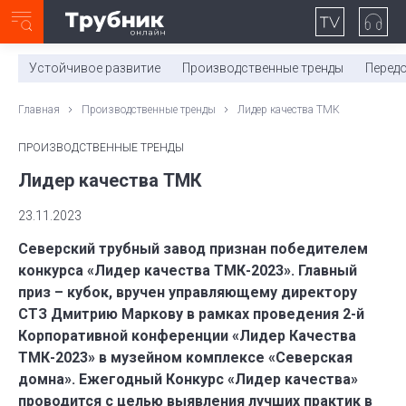
Неделя с ТМК. Выпуск №27 (225)
0:00
/
11:03
Устойчивое развитие
Производственные тренды
Перед
Главная
Производственные тренды
Лидер качества ТМК
ПРОИЗВОДСТВЕННЫЕ ТРЕНДЫ
Лидер качества ТМК
23.11.2023
Северский трубный завод признан победителем
конкурса «Лидер качества ТМК-2023». Главный
приз – кубок, вручен управляющему директору
СТЗ Дмитрию Маркову в рамках проведения 2-й
Корпоративной конференции «Лидер Качества
ТМК-2023» в музейном комплексе «Северская
домна». Ежегодный Конкурс «Лидер качества»
проводится с целью выявления лучших практик в