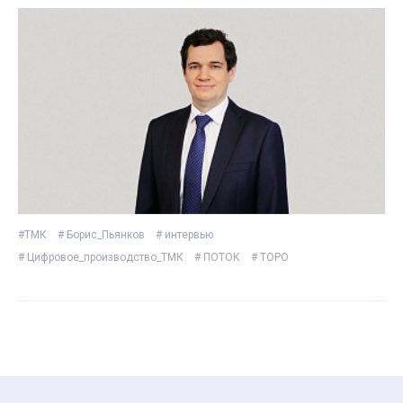
технологических процессов и в разы повысим
их эффективность»
#ТМК
# Борис_Пьянков
# интервью
# Цифровое_производство_ТМК
# ПОТОК
# ТОРО