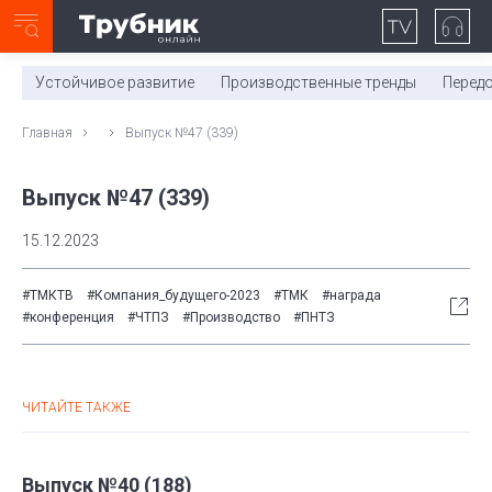
Неделя с ТМК. Выпуск №27 (225)
0:00
/
11:03
Устойчивое развитие
Производственные тренды
Перед
Главная
Выпуск №47 (339)
Выпуск №47 (339)
15.12.2023
#ТМКТВ
#Компания_будущего-2023
#ТМК
#награда
#конференция
#ЧТПЗ
#Производство
#ПНТЗ
ЧИТАЙТЕ ТАКЖЕ
Выпуск №40 (188)