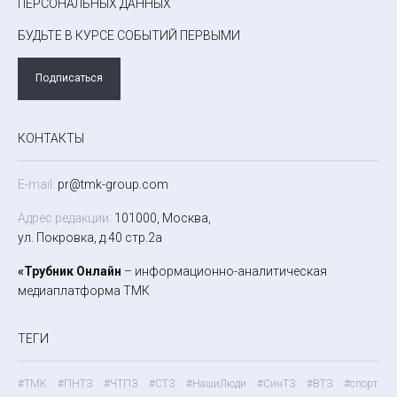
ПЕРСОНАЛЬНЫХ ДАННЫХ
БУДЬТЕ В КУРСЕ СОБЫТИЙ ПЕРВЫМИ
Подписаться
КОНТАКТЫ
E-mail:
pr@tmk-group.com
Адрес редакции:
101000, Москва,
ул. Покровка, д.40 стр.2а
«Трубник Онлайн
– информационно-аналитическая
медиаплатформа ТМК
ТЕГИ
#ТМК
#ПНТЗ
#ЧТПЗ
#СТЗ
#НашиЛюди
#СинТЗ
#ВТЗ
#спорт