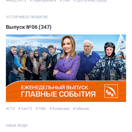
#МВЦ_ПНТЗ
# Первоуральск
# ТМК
# Доступная_среда
УСТОЙЧИВОЕ РАЗВИТИЕ
Выпуск №06 (347)
#СТЗ
# СинТЗ
# ТМК
# Волжский
# юбилей
НАШИ ЛЮДИ