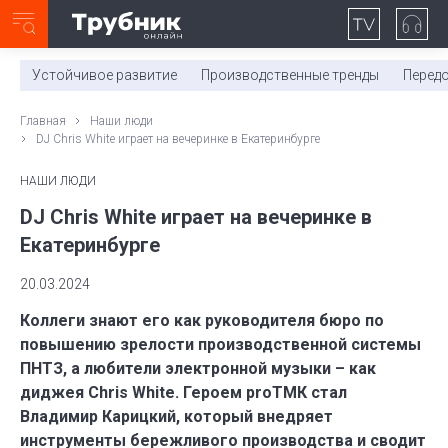
Неделя с ТМК. Выпуск №27 (225)
0:00
/
11:03
Устойчивое развитие
Производственные тренды
Перед
Главная
Наши люди
DJ Chris White играет на вечеринке в Екатеринбурге
НАШИ ЛЮДИ
DJ Chris White играет на вечеринке в
Екатеринбурге
20.03.2024
Коллеги знают его как руководителя бюро по
повышению зрелости производственной системы
ПНТЗ, а любители электронной музыки – как
диджея Chris White. Героем proТМК стал
Владимир Карицкий, который внедряет
инструменты бережливого производства и сводит