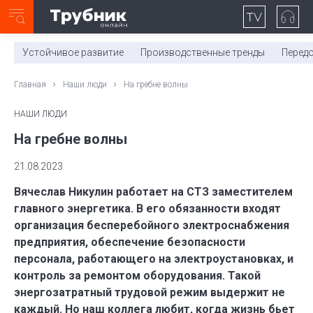
Неделя с ТМК. Выпуск №27 (225)
0:00
/
11:03
Устойчивое развитие
Производственные тренды
Перед
Главная
Наши люди
На гребне волны
НАШИ ЛЮДИ
На гребне волны
21.08.2023
Вячеслав Никулин работает на СТЗ заместителем
главного энергетика. В его обязанности входят
организация бесперебойного электроснабжения
предприятия, обеспечение безопасности
персонала, работающего на электроустановках, и
контроль за ремонтом оборудования. Такой
энергозатратный трудовой режим выдержит не
каждый. Но наш коллега любит, когда жизнь бьет