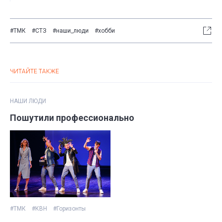
#ТМК
#СТЗ
#наши_люди
#хобби
ЧИТАЙТЕ ТАКЖЕ
НАШИ ЛЮДИ
Пошутили профессионально
#ТМК
#КВН
#Горизонты