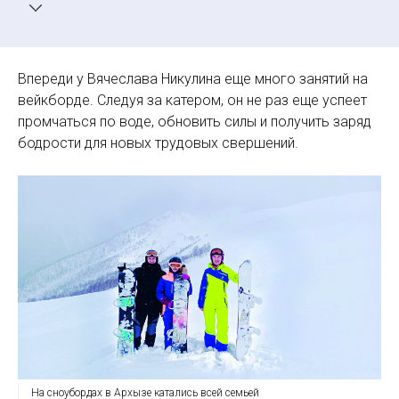
ведь жизнь — это не кино, которое можно
переснять. Не попробовав, не узнаешь, каково это
на самом деле — заниматься интересным,
Впереди у Вячеслава Никулина еще много занятий на
захватывающим дух спортом. Пробуйте,
вейкборде. Следуя за катером, он не раз еще успеет
открывайте новые грани в самих себе, и у вас все
промчаться по воде, обновить силы и получить заряд
получится».
бодрости для новых трудовых свершений.
На сноубордах в Архызе катались всей семьей