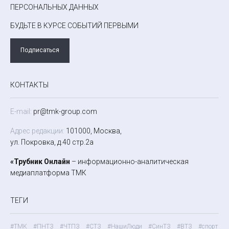
ПЕРСОНАЛЬНЫХ ДАННЫХ
БУДЬТЕ В КУРСЕ СОБЫТИЙ ПЕРВЫМИ
Подписаться
КОНТАКТЫ
E-mail:
pr@tmk-group.com
Адрес редакции:
101000, Москва,
ул. Покровка, д.40 стр.2а
«Трубник Онлайн
– информационно-аналитическая
медиаплатформа ТМК
ТЕГИ
#ТМК
#ПНТЗ
#ЧТПЗ
#СТЗ
#НашиЛюди
#СинТЗ
#ВТЗ
#спорт