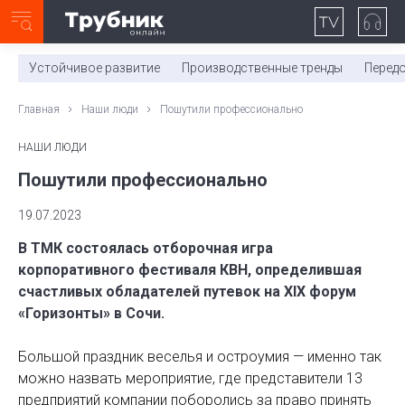
Неделя с ТМК. Выпуск №27 (225)
0:00
/
11:03
Устойчивое развитие
Производственные тренды
Перед
Главная
Наши люди
Пошутили профессионально
НАШИ ЛЮДИ
Пошутили профессионально
19.07.2023
В ТМК состоялась отборочная игра
корпоративного фестиваля КВН, определившая
счастливых обладателей путевок на XIX форум
«Горизонты» в Сочи.
Большой праздник веселья и остроумия — именно так
можно назвать мероприятие, где представители 13
предприятий компании поборолись за право принять