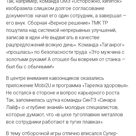
Так, например, команда ОМЗ «Осторожно, кипяток»
изобразила слишком долгое согласование
документов: начал его один сотрудник, а завершал —
его внук. Сборная «Верное решение» ТМК ТР
пошутила над системой непрерывных улучшений,
записав в идеи «Не выдвигать в качестве
рацпредложений всякую дичь». Команда «Таганрог»
«прошлась» по безопасности труда: «Это мужчина с
золотыми руками! А отошел бы вовремя от станка —
был бы с обычными!»
В центре внимания ­кавээнщи­ков оказались
приложение Mobi2U и программа «Тарелка здоровья».
Не остался в стороне и вопрос ­карьерного роста.
Так, запомнилась шутка команды СинТЗ «­Синара
Лайф» о «глубине знаний» молодых специалистов,
которые думают, что «в цехе тугоплавких металлов
все сотрудники работают в тугих плавках».
В тему отборочной игры отлично вписался Супер-