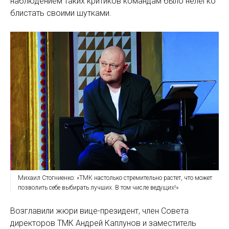
наблюдением таких критиков ­командам было нелегко
блистать своими шутками.
Михаил Стогниенко: «ТМК настолько стремительно растет, что может
позволить себе выбирать лучших. В том числе ведущих!»
Возглавили жюри вице-президент, член Совета
директоров ТМК Андрей Каплунов и заместитель