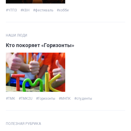
#ЧТПЗ
#КВН
#фестиваль
#хобби
НАШИ ЛЮДИ
Кто покоряет «Горизонты»
#ТМК
#ТМК2U
#Горизонты
#МНПК
#студенты
ПОЛЕЗНАЯ РУБРИКА