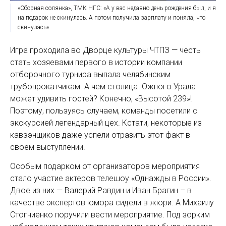
«Сборная солянка», ТМК НГС: «А у вас недавно день рождения был, и я
на подарок не скинулась. А потом получила зарплату и поняла, что
скинулась»
Игра проходила во Дворце культуры ЧТПЗ — честь
стать хозяевами первого в истории компании
отборочного турнира выпала челябинским
трубопрокатчикам. А чем столица Южного Урала
может удивить гостей? Конечно, «Высотой 239»!
Поэтому, пользуясь случаем, команды посетили с
экскурсией легендарный цех. Кстати, некоторые из
кавээнщиков даже успели отразить этот факт в
своем выступлении.
Особым подарком от организаторов мероприятия
стало участие актеров телешоу «Однажды в России».
Двое из них — Валерий Равдин и Иван Брагин – в
качестве экспертов юмора сидели в жюри. А Михаилу
Стогниенко поручили вести мероприятие. Под зорким