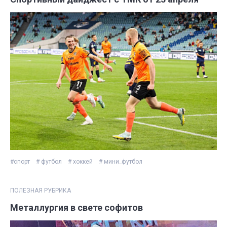
#спорт
# футбол
# хоккей
# мини_футбол
ПОЛЕЗНАЯ РУБРИКА
Металлургия в свете софитов