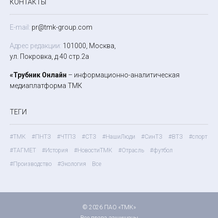
КОНТАКТЫ
E-mail:
pr@tmk-group.com
Адрес редакции:
101000, Москва,
ул. Покровка, д.40 стр.2а
«Трубник Онлайн
– информационно-аналитическая
медиаплатформа ТМК
ТЕГИ
#ТМК
#ПНТЗ
#ЧТПЗ
#СТЗ
#НашиЛюди
#СинТЗ
#ВТЗ
#спорт
#ТАГМЕТ
#История
#НовостиТМК
#Отрасль
#футбол
#Производство
#Экология
Все
© 2026 ПАО «ТМК»