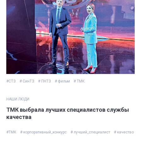
#СТЗ
# СинТЗ
# ПНТЗ
# фильм
# ТМК
НАШИ ЛЮДИ
ТМК выбрала лучших специалистов службы
качества
#ТМК
# корпоративный_конкурс
# лучший_специалист
# качество