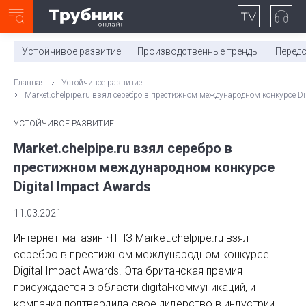
Неделя с ТМК. Выпуск №27 (225)
0:00
/
11:03
Устойчивое развитие
Производственные тренды
Перед
Главная
Устойчивое развитие
Market.chelpipe.ru взял серебро в престижном международном конкурсе Di
УСТОЙЧИВОЕ РАЗВИТИЕ
Market.chelpipe.ru взял серебро в
престижном международном конкурсе
Digital Impact Awards
11.03.2021
Интернет-магазин ЧТПЗ Market.chelpipe.ru взял
серебро в престижном международном конкурсе
Digital Impact Awards. Эта британская премия
присуждается в области digital-коммуникаций, и
компания подтвердила свое лидерство в индустрии