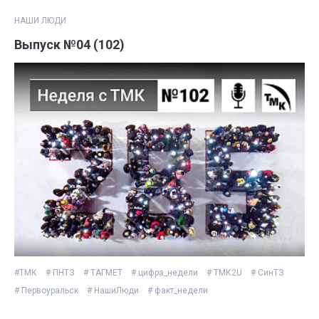
НАШИ ЛЮДИ
Выпуск №04 (102)
#ТМК
# ПНТЗ
# ТАГМЕТ
# цифра_недели
# ТМК2U
# СинТЗ
# Первоуральск
# НашиЛюди
# факт_недели