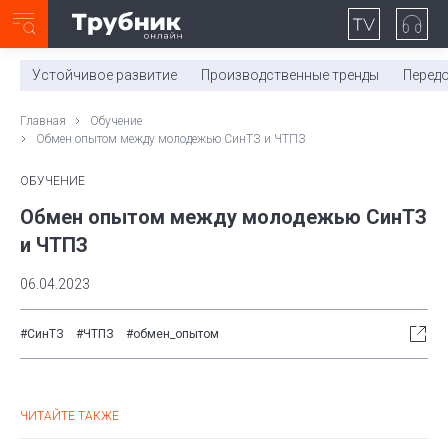
Неделя с ТМК. Выпуск №27 (225)
0:00
/
11:03
Устойчивое развитие
Производственные тренды
Перед
Главная
Обучение
Обмен опытом между молодежью СинТЗ и ЧТПЗ
ОБУЧЕНИЕ
Обмен опытом между молодежью СинТЗ
и ЧТПЗ
06.04.2023
#СинТЗ
#ЧТПЗ
#обмен_опытом
ЧИТАЙТЕ ТАКЖЕ