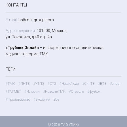
КОНТАКТЫ
E-mail:
pr@tmk-group.com
Адрес редакции:
101000, Москва,
ул. Покровка, д.40 стр.2а
«Трубник Онлайн
– информационно-аналитическая
медиаплатформа ТМК
ТЕГИ
#ТМК
#ПНТЗ
#ЧТПЗ
#СТЗ
#НашиЛюди
#СинТЗ
#ВТЗ
#спорт
#ТАГМЕТ
#История
#НовостиТМК
#Отрасль
#футбол
#Производство
#Экология
Все
© 2026 ПАО «ТМК»