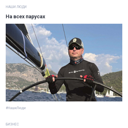
НАШИ ЛЮДИ
На всех парусах
#НашиЛюди
БИЗНЕС