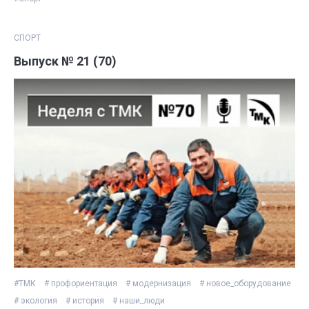
СПОРТ
Выпуск № 21 (70)
#ТМК
# профориентация
# модернизация
# новое_оборудование
# экология
# история
# наши_люди