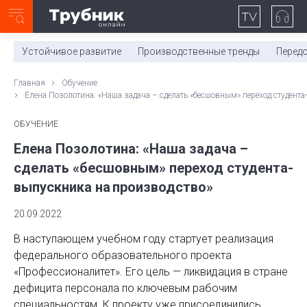
Неделя с ТМК. Выпуск №27 (225)
0:00
/
11:03
Устойчивое развитие
Производственные тренды
Перед
Главная
Обучение
Елена Позолотина: «Наша задача – сделать «бесшовным» переход студента
ОБУЧЕНИЕ
Елена Позолотина: «Наша задача –
сделать «бесшовным» переход студента-
выпускника на производство»
20.09.2022
В наступающем учебном году стартует реализация
федерального образовательного проекта
«Профессионалитет». Его цель — ликвидация в стране
дефицита персонала по ключевым рабочим
специальностям. К проекту уже присоединились