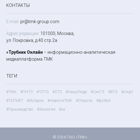
КОНТАКТЫ
E-mail:
pr@tmk-group.com
Адрес редакции:
101000, Москва,
ул. Покровка, д.40 стр.2а
«Трубник Онлайн
– информационно-аналитическая
медиаплатформа ТМК
ТЕГИ
#ТМК
#ПНТЗ
#ЧТПЗ
#СТЗ
#НашиЛюди
#СинТЗ
#ВТЗ
#спорт
#ТАГМЕТ
#История
#НовостиТМК
#Отрасль
#футбол
#Производство
#Экология
Все
© 2026 ПАО «ТМК»