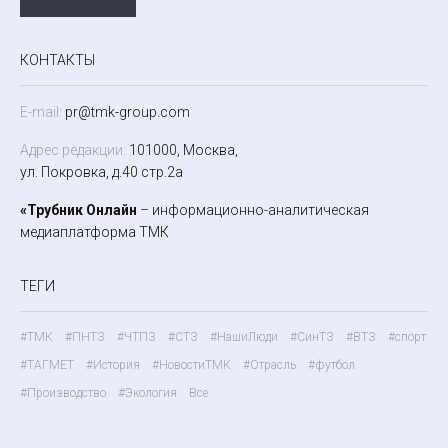
КОНТАКТЫ
E-mail:
pr@tmk-group.com
Адрес редакции:
101000, Москва,
ул. Покровка, д.40 стр.2а
«Трубник Онлайн
– информационно-аналитическая
медиаплатформа ТМК
ТЕГИ
#ТМК
#ПНТЗ
#ЧТПЗ
#СТЗ
#НашиЛюди
#СинТЗ
#ВТЗ
#спорт
#ТАГМЕТ
#История
#НовостиТМК
#Отрасль
#футбол
#Производство
#Экология
Все