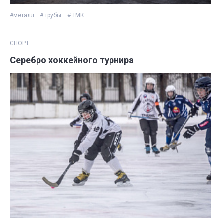
#металл
# трубы
# ТМК
СПОРТ
Серебро хоккейного турнира