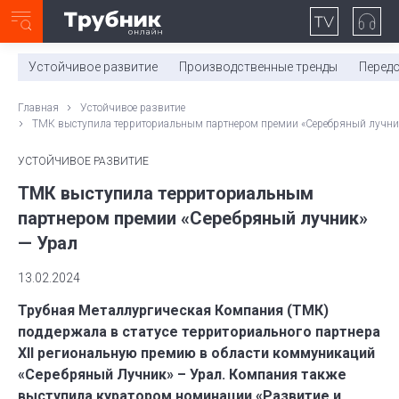
Неделя с ТМК. Выпуск №27 (225)
0:00
/
11:03
Устойчивое развитие
Производственные тренды
Перед
Главная
Устойчивое развитие
ТМК выступила территориальным партнером премии «Серебряный лучни
УСТОЙЧИВОЕ РАЗВИТИЕ
ТМК выступила территориальным
партнером премии «Серебряный лучник»
— Урал
13.02.2024
Трубная Металлургическая Компания (ТМК)
поддержала в статусе территориального партнера
XII региональную премию в области коммуникаций
«Серебряный Лучник» – Урал. Компания также
выступила куратором номинации «Развитие и