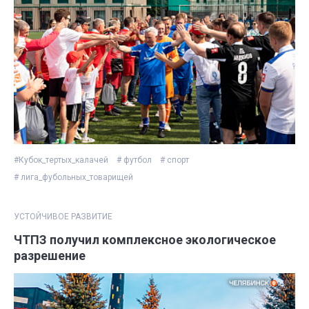
#Кубок_тертых_калачей
# футбол
# спорт
# лига_фубольных_товарищей
УСТОЙЧИВОЕ РАЗВИТИЕ
ЧТПЗ получил комплексное экологическое
разрешение