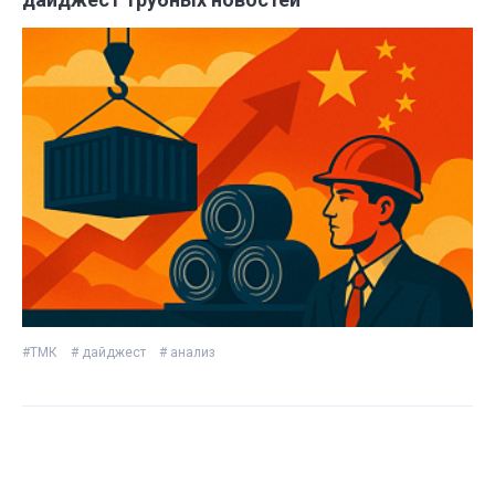
#ТМК
# дайджест
# анализ