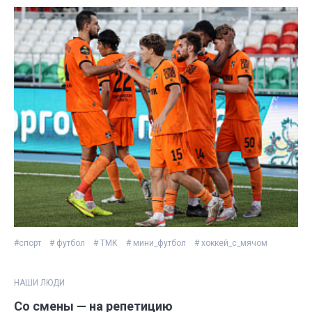
#спорт
# футбол
# ТМК
# мини_футбол
# хоккей_с_мячом
НАШИ ЛЮДИ
Со смены — на репетицию