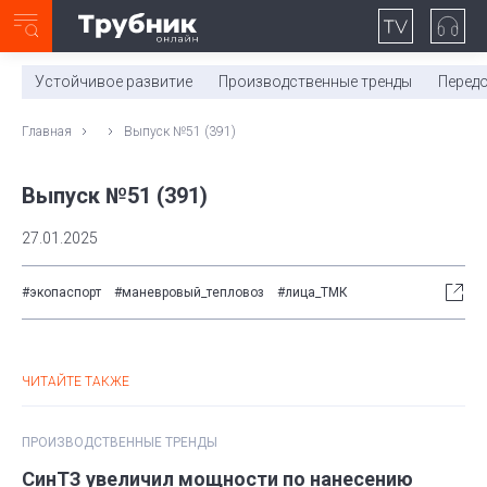
Неделя с ТМК. Выпуск №27 (225)
0:00
/
11:03
Устойчивое развитие
Производственные тренды
Перед
Главная
Выпуск №51 (391)
Выпуск №51 (391)
27.01.2025
#экопаспорт
#маневровый_тепловоз
#лица_ТМК
ЧИТАЙТЕ ТАКЖЕ
ПРОИЗВОДСТВЕННЫЕ ТРЕНДЫ
СинТЗ увеличил мощности по нанесению