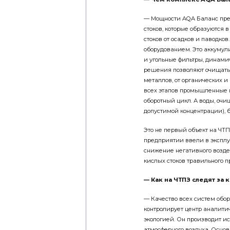
— Мощности AQA Баланс пре
стоков, которые образуются 
стоков от осадков и паводк
оборудованием. Это аккумул
и угольные фильтры, динами
решения позволяют очищать 
металлов, от органических 
всех этапов промышленные и
оборотный цикл. А воды, оч
допустимой концентрации), б
Это не первый объект на ЧТП
предприятии ввели в экспл
снижение негативного возд
кислых стоков травильного ­
— Как на ЧТПЗ следят за 
— Качество всех систем обо
контролирует центр аналити
экологией. Он производит и
атмосферного воздуха. Осно