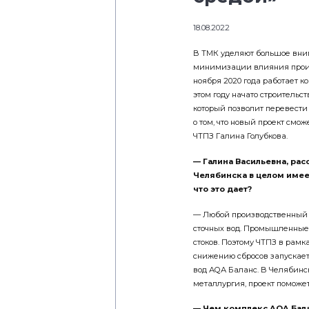
18.08.2022
В ТМК уделяют большое вни
минимизации влияния произв
ноября 2020 года работает 
этом году начато строительс
который позволит перевести
о том, что новый проект смож
ЧТПЗ Галина Голубкова.
— Галина Васильевна, рас
Челябинска в целом имеет
что это дает?
— Любой производственный п
сточных вод. Промышленные
стоков. Поэтому ЧТПЗ в рам
снижению сбросов запускает
вод АQА Баланс. В Челябинс
металлургия, проект поможе
— Чем комплекс AQA Бала