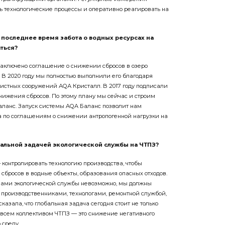
ь технологические процессы и оперативно реагировать на
в последнее время забота о водных ресурсах на
ться?
о заключено соглашение о снижении сбросов в озеро
 В 2020 году мы полностью выполнили его благодаря
истных сооружений АQА Кристалл. В 2017 году подписали
нижения сбросов. По этому плану мы сейчас и строим
ланс. Запуск ­системы AQA Баланс позволит нам
а по соглашениям о снижении антропогенной нагрузки на
бальной задачей экологической службы на ЧТПЗ?
 контролировать технологию производства, чтобы
сбросов в водные объекты, образования опасных отходов.
илами экологической службы невозможно, мы должны
с производственниками, технологами, ремонтной службой,
казала, что глобальная задача сегодня стоит не только
д всем коллективом ЧТПЗ — это снижение негативного
 среду.