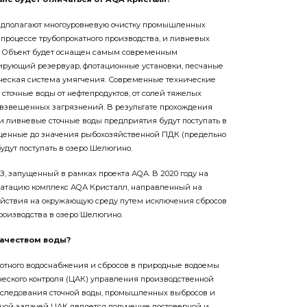
дполагают многоуровневую очистку промышленных
в процессе трубопрокатного производства, и ливневых
ов. Объект будет оснащен самым современным
ирующий резервуар, флотационные установки, песчаные
ческая система умягчения. Современные технические
сточные воды от нефтепродуктов, от солей тяжелых
и взвешенных загрязнений. В результате прохождения
 ливневые сточные воды предприятия будут поступать в
ищенные до значения рыбохозяй­ственной ПДК (предельно
удут поступать в озеро Шелюгино.
З, запущенный в рамках проекта АQА. В 2020 году на
уатацию комплекс АQА Кристалл, направленный на
ействия на окружающую среду путем исключения сбросов
производства в озеро Шелюгино.
качеством воды?
ротного водоснабжения и сбросов в природные водоемы
ческого контроля (ЦАК) управления производственной
сследования сточной воды, промышленных выбросов и
вной задачей ЦАК является получение достоверной и