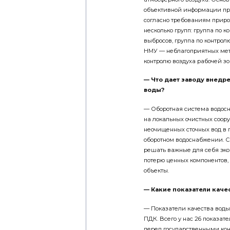
объективной информации при
согласно требованиям приро
несколько групп: группа по 
выбросов, группа по ­контр
НМУ — неблагоприятных мете
контролю воздуха рабочей зо
— Что дает заводу внедр
воды?
— Оборотная система водосн
на локальных очистных соор
неочищенных сточных вод в 
оборотном водоснабжении. 
решать важные для себя эко
потерю ценных компонентов,
объекты.
— Какие показатели каче
— Показатели качества вод
ПДК. Всего у нас 26 показа
перед государственными ко