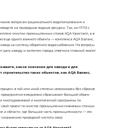
мание вопросам рационального водопользования и
одств на природные водные ресурсы. Так, на ЧТПЗ с
комплекс очистки промышленных стоков AQA Кристалл, а в
тво еще одного важного объекта — комплекса AQA Баланс,
 завод на систему оборотного водоснабжения. На вопросы
ет дать заводу и жителям города, ответила главный эколог
скажите, какое значение для завода и для
 строительство таких объектов, как AQA Баланс,
роцесс в той или иной степени невозможен без сбросов
 предприятия ежедневно сбрасывают большой объем
ках многоуровневой и многоэтапной программы по
 свой проект по очистке промышленно-ливневых сточных
ке и области, где большая часть промышленности — это
т сохранению природной чистоты озер.
нс будет отличаться от AQA Кристалл?