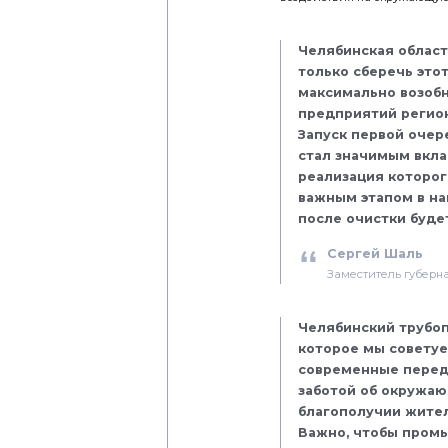
Челябинская област
только сберечь этот
максимально возобн
предприятий регион
Запуск первой очер
стал значимым вкла
реализация которог
важным этапом в на
после очистки буде
Сергей Шаль
Заместитель губерн
Челябинский трубоп
которое мы советуе
современные перед
заботой об окружаю
благополучии жител
Важно, чтобы промы