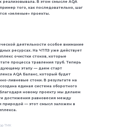
их реализовывала. В этом смысле AQA
пример того, как последовательно, шаг
тся «зеленые» проекты.
ической деятельности особое внимание
одных ресурсах. На ЧТПЗ уже действует
плекс очистки стоков, которые
ьтате процесса травления труб. Теперь
едующему этапу — даем старт
лекса AQA Баланс, который будет
о-ливневые стоки. В результате на
создана единая система оборотного
 Благодаря новому проекту мы делаем
ути достижения равновесия между
 природой — этот смысл заложен в
мплекса.
ор ТМК