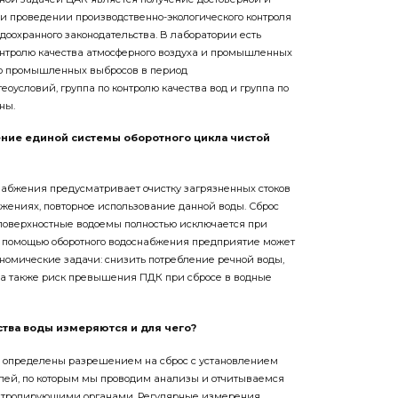
 проведении производственно-экологического контроля
доохранного законодательства. В лаборатории есть
контролю качества атмосферного воздуха и промышленных
олю промышленных выбросов в период
оусловий, группа по контролю качества вод и группа по
ны.
ение единой ­системы оборотного цикла чистой
абжения предусматривает очистку загрязненных стоков
ужениях, повторное использование данной воды. Сброс
поверхностные водоемы полностью исключается при
С помощью оборотного водоснабжения предприятие может
номические задачи: снизить потребление речной воды,
 а также риск превышения ПДК при сбросе в водные
ства воды измеряются и для чего?
ы определены разрешением на сброс с установлением
телей, по которым мы проводим анализы и отчитываемся
нтролирующими органами. Регулярные измерения