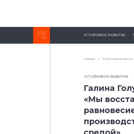
Неделя с ТМК. Выпуск №27 (225)
УСТОЙЧИВОЕ РАЗВИТИЕ
0:00
/
11:03
Главная
Устойчивое развитие
УСТОЙЧИВОЕ РАЗВИТИЕ
Галина Гол
«Мы восст
равновеси
производс
средой»