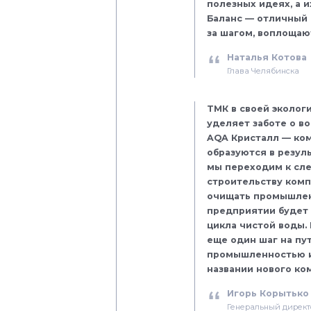
полезных идеях, а 
Баланс — отличный 
за шагом, воплощаю
Наталья Котова
Глава Челябинска
ТМК в своей эколог
уделяет заботе о в
AQA Кристалл — ком
образуются в резул
мы переходим к сл
строительству комп
очищать промышленн
предприятии будет 
цикла чистой воды.
еще один шаг на п
промышленностью и
названии нового ко
Игорь Корытько
Генеральный директ