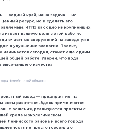
ь — водный край, наша задача — не
 ценный ресурс, но и сделать его
овляе­мым. ЧТПЗ как одно из крупнейших
а играет важную роль в этой работе.
еди очистных сооружений на заводе уже
дом в улучшение экологии. Проект,
о начинается сегодня, станет еще одним
шей общей работе. Уверен, что вода
т высочайшего качества.
атора Челябинской области
рокатный завод — предприятие, на
м всем равняться. Здесь применяются
овые решения, реализуются проекты с
щей среде и экологическом
ей Ленинского района и всего города.
шленность не просто говорила о