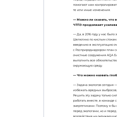
помогают нам контролироват
те или иные изменения.
— Можно ли сказать, что 
ЧТПЗ продолжает усилива
— Да, в 2016 году у нас был
Шелюгино по кислым стокам.
введению в эксплуатацию оч
с Росприроднадзором план с
очистные сооружения AQA Ба
выполнить все обязательств
окружающую среду.
— Что можно назвать гло
— Задача экологов сегодня —
избежать вредных выбросов, 
Решить эту задачу только с
работать вместе, в команде 
энергетиками. Поэтому я бы с
перед экологами, но и пере
воздействия на окружающую