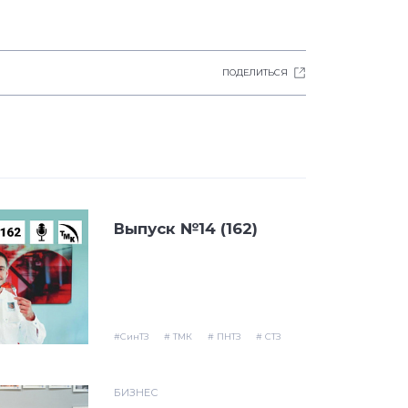
ПОДЕЛИТЬСЯ
Выпуск №14 (162)
#СинТЗ
# ТМК
# ПНТЗ
# СТЗ
БИЗНЕС