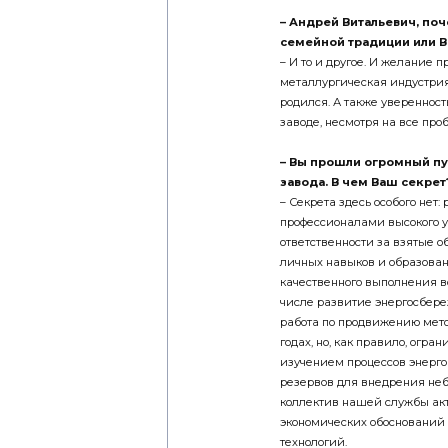
– Андрей Витальевич, по
семейной традиции или
В
– И то и другое. И желание 
металлургическая индустрия 
родился. А также уверенност
заводе, несмотря на все пр
– Вы прошли огромный пу
завода. В чем Ваш секрет
– Секрета здесь особого нет
профессионалами вы­сокого у
ответственности за взятые о
личных навыков и образован
качественного выполнения вс
числе развитие энерго­сбере
работа по продвижению метод
годах, но, как правило, ог
изучением процессов энерго
резервов для внедрения неб
кол­лектив нашей службы акт
экономических обоснований
технологий.