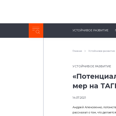
Неделя с ТМК. Выпуск №27 (225)
УСТОЙЧИВОЕ РАЗВИТИЕ
0:00
/
11:03
Главная
Устойчивое развитие
УСТОЙЧИВОЕ РАЗВИТИЕ
«Потенциа
мер на ТА
14.07.2021
Андрей Алексеенко, потомст
рассказал о том, что делает