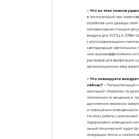
– Что из этих планов удал
в эксплуатацию три энергоэ
отработав­ ших дважды свой 
компрессорная станция регу
воздуха для ЭСПЦ, в 2018­м 
с ртутьсодержащими лам­пам
светодиодные светильники. 
нию высокоэффективного ист
растворов для фосфатации му
организационных мер энерг
– Что планируете внедрят
сейчас?
– Положительный пр
компаний «Энерком» по реал
потолочного ос вещения в пр
достижения экономии энергор
и повышения освещенности н
На этом работа с компанией
подкранового освещения на 
онный технический аудит д
генерации тепла и сжатого в