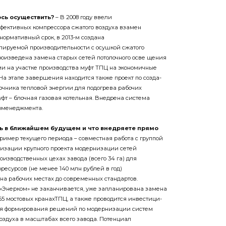
ось осу
ществить?
– В 2008 году ввели
ффективных компрессора сжатого воздуха взамен
нормативный срок, в 2013-­м создана
лируемой производи­тельности с осушкой сжатого
произведена замена старых сетей потолочного осве щения
и на участке производства муфт ТПЦ на экономичные
На этапе завершения находится также проект по созда­
очника тепловой энергии для подогрева рабочих
фт – блочная газовая котельная. Внедрена система
оменеджмента.
ь в бли
жайшем будущем и что внедряете
прямо
имер текуще­го периода – совместная работа с группой
изации крупного проекта модернизации сетей
оизводственных цехах завода (всего 34 га) для
есурсов (не менее 140 млн рублей в год)
а рабочих местах до современных стандартов.
 «Энерком» не заканчивается, уже запланирована замена
65 мостовых кранахТПЦ, а также проводится инвестици­
ля форми­рования решений по модернизации систем
оздуха в масштабах всего завода. Потенциал