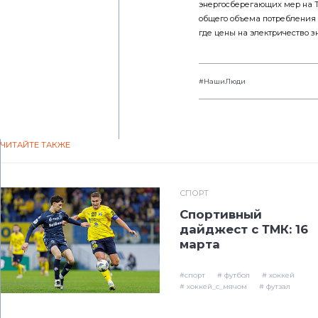
энергосберегающих мер на ТА
общего объема потребления 
где цены на электричество 
#НашиЛюди
ЧИТАЙТЕ ТАКЖЕ
СПОРТ
Спортивный
дайджест с ТМК: 16
марта
#спорт
# футбол
# хоккей
# хоккей_с_мячом
# футзал