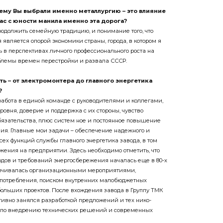
чему Вы
выбрали именно металлургию – это
влияние
ас с юности манила именно эта
дорога?
продол­жить семейную традицию, и понимание того, что
является опорой экономики страны, города, в котором я
ь в перспективах личного профессионального роста на
облемы времен перестройки и развала СССР.
ть –
от электромонтера до главного энер
гетика
?
: работа в единой команде с руководителями и коллегами,
ровня, доверие и поддержка с их стороны, чувство
бязательства, плюс систем­ ное и постоянное повышение
ия. Главные мои задачи – обеспечение надежного и
ех функций службы главного энергетика завода, в том
жения на предприятии. Здесь необходимо отметить, что
ов и требо­ваний энергосбережения началась еще в 80-­х
раничивалась организационными мероприятиями,
потребления, поиском внутрен­них малобюджетных
ольших проектов. После вхождения завода в Группу ТМК
ивно занялся разработкой предложений и тех­ нико­
 по внедрению технических решений и современных