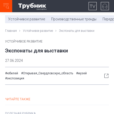
Неделя с ТМК. Выпуск №27 (225)
0:00
/
11:03
Устойчивое развитие
Производственные тренды
Перед
Главная
Устойчивое развитие
Экспонаты для выставки
УСТОЙЧИВОЕ РАЗВИТИЕ
Экспонаты для выставки
27.06.2024
#юбилей
#Открывая_Свердловскую_область
#музей
#экспозиция
ЧИТАЙТЕ ТАКЖЕ
ПОЛЕЗНАЯ РУБРИКА