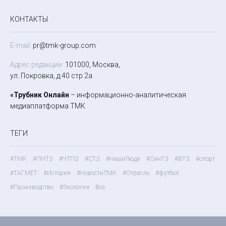
КОНТАКТЫ
E-mail:
pr@tmk-group.com
Адрес редакции:
101000, Москва,
ул. Покровка, д.40 стр.2а
«Трубник Онлайн
– информационно-аналитическая
медиаплатформа ТМК
ТЕГИ
#ТМК
#ПНТЗ
#ЧТПЗ
#СТЗ
#НашиЛюди
#СинТЗ
#ВТЗ
#спорт
#ТАГМЕТ
#История
#НовостиТМК
#Отрасль
#футбол
#Производство
#Экология
Все