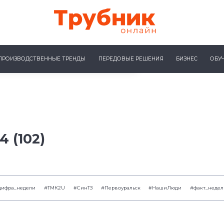
ПРОИЗВОДСТВЕННЫЕ ТРЕНДЫ
ПЕРЕДОВЫЕ РЕШЕНИЯ
БИЗНЕС
ОБУ
 (102)
цифра_недели
#ТМК2U
#СинТЗ
#Первоуральск
#НашиЛюди
#факт_неде