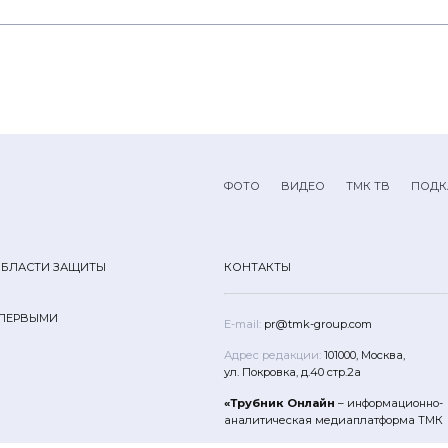
ФОТО
ВИДЕО
ТМК ТВ
ПОДК
ОБЛАСТИ ЗАЩИТЫ
КОНТАКТЫ
 ПЕРВЫМИ
E-mail:
pr@tmk-group.com
Адрес редакции:
101000, Москва,
ул. Покровка, д.40 стр.2а
«Трубник Онлайн
– информационно-
аналитическая медиаплатформа ТМК