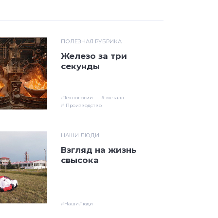
ПОЛЕЗНАЯ РУБРИКА
Железо за три
секунды
#Технологии
# металл
# Производство
НАШИ ЛЮДИ
Взгляд на жизнь
свысока
#НашиЛюди