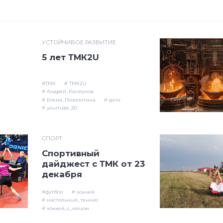
УСТОЙЧИВОЕ РАЗВИТИЕ
5 лет ТМК2U
#ТМК
# ТМК2U
# Андрей_Каплунов
# Елена_Позолотина
# дата
# yourtube_50
СПОРТ
Спортивный
дайджест с ТМК от 23
декабря
#футбол
# хоккей
# настольный_теннис
# хоккей_с_мячом