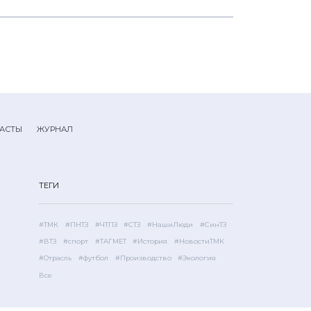
АСТЫ
ЖУРНАЛ
ТЕГИ
#ТМК
#ПНТЗ
#ЧТПЗ
#СТЗ
#НашиЛюди
#СинТЗ
#ВТЗ
#спорт
#ТАГМЕТ
#История
#НовостиТМК
#Отрасль
#футбол
#Производство
#Экология
Все