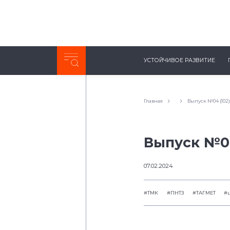
Неделя с ТМК. Выпуск №27 (225)
УСТОЙЧИВОЕ РАЗВИТИЕ
0:00
/
11:03
Главная
Выпуск №04 (102)
Выпуск №04
07.02.2024
#ТМК
#ПНТЗ
#ТАГМЕТ
#