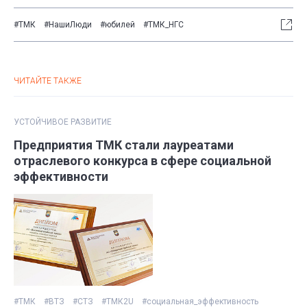
#ТМК
#НашиЛюди
#юбилей
#ТМК_НГС
ЧИТАЙТЕ ТАКЖЕ
УСТОЙЧИВОЕ РАЗВИТИЕ
Предприятия ТМК стали лауреатами
отраслевого конкурса в сфере социальной
эффективности
#ТМК
#ВТЗ
#СТЗ
#ТМК2U
#социальная_эффективность