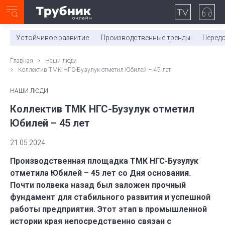
Неделя с ТМК. Выпуск №27 (225)
0:00
/
11:03
Устойчивое развитие
Производственные тренды
Перед
Главная
Наши люди
Коллектив ТМК НГС-Бузулук отметил Юбилей – 45 лет
НАШИ ЛЮДИ
Коллектив ТМК НГС-Бузулук отметил
Юбилей – 45 лет
21.05.2024
Производственная площадка ТМК НГС-Бузулук
отметила Юбилей – 45 лет со Дня основания.
Почти полвека назад был заложен прочный
фундамент для стабильного развития и успешной
работы предприятия. Этот этап в промышленной
истории края непосредственно связан с